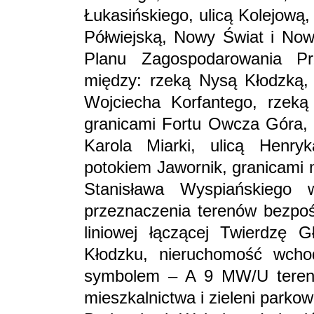
Łukasińskiego, ulicą Kolejową
Półwiejską, Nowy Świat i Now
Planu Zagospodarowania Pr
między: rzeką Nysą Kłodzką, u
Wojciecha Korfantego, rzeką
granicami Fortu Owcza Góra, z
Karola Miarki, ulicą Henryk
potokiem Jawornik, granicami 
Stanisława Wyspiańskiego
przeznaczenia terenów bezpoś
liniowej łączącej Twierdz
Kłodzku, nieruchomość wcho
symbolem – A 9 MW/U teren 
mieszkalnictwa i zieleni parkow