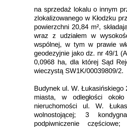
na sprzedaż lokalu o innym pr
zlokalizowanego w Kłodzku prz
powierzchni 20,84 m², składaj
wraz z udziałem w wysokośc
wspólnej, w tym w prawie wł
geodezyjnie jako dz. nr 49/1 
0,0968 ha, dla której Sąd Re
wieczystą SW1K/00039809/2.
Budynek ul. W. Łukasińskiego 2
miasta, w odległości oko
nieruchomości ul. W. Łuka
wolnostojącej; 3 kondygn
podpiwniczenie częściowe; 