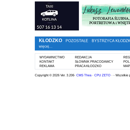
KŁODZKO
POZOSTAŁE
BYSTRZYCA KŁODZ
więcej…
WYDAWNICTWO
REDAKCJA
REG
KONTAKT
SŁOWNIK PRACODAWCY
POL
REKLAMA
PRACA KŁODZKO
MAP
Copyright © 2026 Ver. 3.206·
CMS Thea
·
CPU ZETO
· - Wszelkie