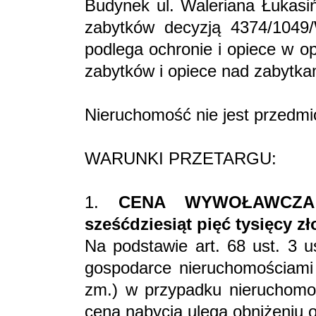
Budynek ul. Waleriana Łukasiń
zabytków decyzją 4374/1049/
podlega ochronie i opiece w o
zabytków i opiece nad zabytkami
Nieruchomość nie jest przedmi
WARUNKI PRZETARGU:
1.
CENA WYWOŁAWCZA –
sześćdziesiąt pięć tysięcy zł
Na podstawie art. 68 ust. 3 u
gospodarce nieruchomościami (
zm.) w przypadku nieruchomoś
cena nabycia ulega obniżeniu