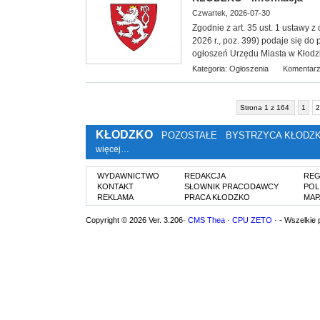
Czwartek, 2026-07-30
Zgodnie z art. 35 ust. 1 ustawy 
2026 r., poz. 399) podaje się do
ogłoszeń Urzędu Miasta w Kłodz
Kategoria:
Ogłoszenia
Komentarz
Strona 1 z 164
1
2
KŁODZKO
POZOSTAŁE
BYSTRZYCA KŁODZ
więcej…
WYDAWNICTWO
REDAKCJA
REG
KONTAKT
SŁOWNIK PRACODAWCY
POL
REKLAMA
PRACA KŁODZKO
MAP
Copyright © 2026 Ver. 3.206·
CMS Thea
·
CPU ZETO
· - Wszelkie