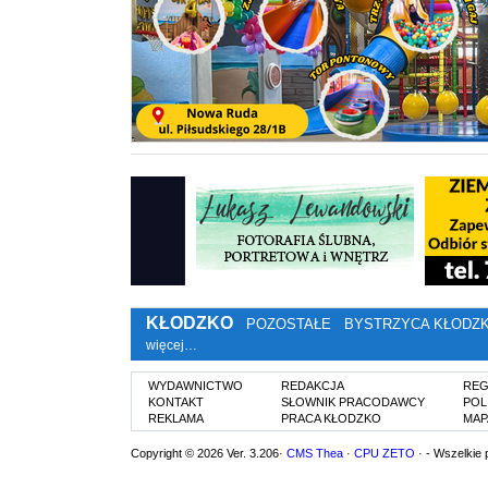
KŁODZKO
POZOSTAŁE
BYSTRZYCA KŁODZ
więcej…
WYDAWNICTWO
REDAKCJA
REG
KONTAKT
SŁOWNIK PRACODAWCY
POL
REKLAMA
PRACA KŁODZKO
MAP
Copyright © 2026 Ver. 3.206·
CMS Thea
·
CPU ZETO
· - Wszelkie