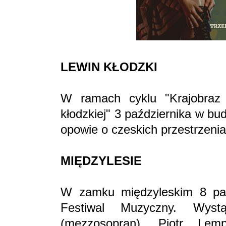
LEWIN KŁODZKI
W ramach cyklu "Krajobraz 
kłodzkiej" 3 października w b
opowie o czeskich przestrzeni
MIĘDZYLESIE
W zamku międzyleskim 8 paźd
Festiwal Muzyczny. Wystą
(mezzosopran), Piotr Lem