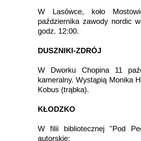
W Lasówce, koło Mostowi
października zawody nordic wa
godz. 12:00.
DUSZNIKI-ZDRÓJ
W Dworku Chopina 11 paźdz
kameralny. Wystąpią Monika Ha
Kobus (trąbka).
KŁODZKO
W filii bibliotecznej "Pod P
autorskie: