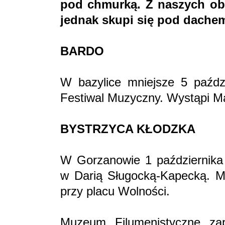
pod chmurką. Z naszych obs
jednak skupi się pod dache
BARDO
W bazylice mniejsze 5 paździ
Festiwal Muzyczny. Wystąpi Ma
BYSTRZYCA KŁODZKA
W Gorzanowie 1 października 
w Darią Sługocką-Kapecką. Mie
przy placu Wolności.
Muzeum Filumenistyczne za