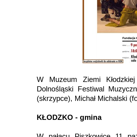
W Muzeum Ziemi Kłodzkiej 
Dolnośląski Festiwal Muzyczn
(skrzypce), Michał Michalski (fo
KŁODZKO - gmina
W pałacu Piszkowice 11 paź