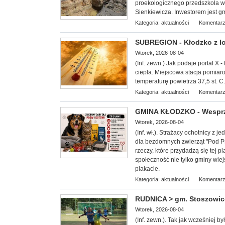
proekologicznego przedszkola w B
Sienkiewicza. Inwestorem jest gm
Kategoria:
aktualności
Komentarz
SUBREGION - Kłodzko z lok
Wtorek, 2026-08-04
(Inf. zewn.) Jak podaje portal X -
ciepła. Miejscowa stacja pomiar
temperaturę powietrza 37,5 st. C.
Kategoria:
aktualności
Komentarz
GMINA KŁODZKO - Wesprzy
Wtorek, 2026-08-04
(Inf. wł.). Strażacy ochotnicy z
dla bezdomnych zwierząt "
Pod Ps
rzeczy, które przydadzą się tej
społeczność nie tylko gminy wiej
plakacie.
Kategoria:
aktualności
Komentarz
RUDNICA > gm. Stoszowice 
Wtorek, 2026-08-04
(Inf. zewn.). Tak jak wcześniej b