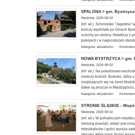
SPALONA > gm. Bystrzyca 
Niedziela, 2026-08-02
(Inf. wł.
). Schronisko "Jagodna" w
kończy wędrówki po Górach Bystr
uciechy po okolicy. Niektórzy z
pokojach i w najprostszym standa
Kategoria:
aktualności
Komentarz
NOWA BYSTRZYCA > gm. BY
Niedziela, 2026-08-02
(Inf.
wł.). Na południowo-wschodn
nieduży kościół. Budulec, który 
znajdujących się na ziemi kłodzk
(takie są jeszcze w Międzygórzu,
Kategoria:
aktualności
Komentarz
STRONIE ŚLĄSKIE - Wspól
Niedziela, 2026-08-02
(Inf. wł.). W pohutniczym miast
minioną powódź, widać jest cora
mieszkańców i gości wyraża zado
obszary, które mają służyć wszys