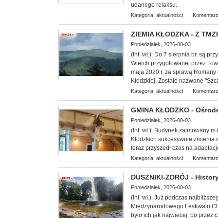
udanego relaksu.
Kategoria:
aktualności
Komentarz
ZIEMIA KŁODZKA - Z TMZK
Poniedziałek, 2026-08-03
(Inf. wł.). Do 7 sierpnia br. są
Wierch przygotowanej przez Tow
maja 2020 r. za sprawą Romany 
Kłodzkiej. Zostało nazwane "Szc
Kategoria:
aktualności
Komentarz
GMINA KŁODZKO - Ośrodek
Poniedziałek, 2026-08-03
(Inf. wł.). Budynek zajmowany m.
Kłodzkich su
kcesywnie zmienia s
teraz przyszedł czas na adapta
Kategoria:
aktualności
Komentarz
DUSZNIKI-ZDRÓJ - History
Poniedziałek, 2026-08-03
(Inf. wł.). Już podczas najbliż
Międzynarodowego Festiwalu Cho
było ich jak najwięcej, bo przez