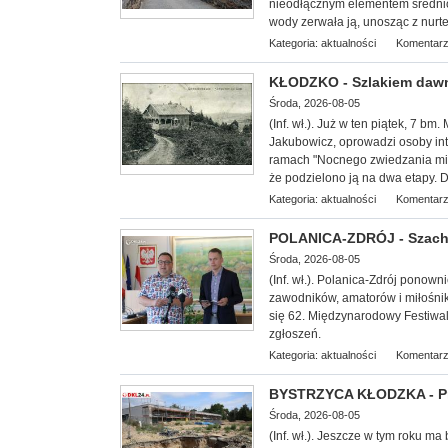
nieodłącznym elementem średni
wody zerwała ją, unosząc z nurtem
Kategoria:
aktualności
Komentarz
KŁODZKO - Szlakiem dawn
Środa, 2026-08-05
(Inf. wł.
). Już w ten piątek, 7 bm
Jakubowicz, oprowadzi osoby int
ramach "Nocnego zwiedzania mias
że podzielono ją na dwa etapy. D
Kategoria:
aktualności
Komentarz
POLANICA-ZDRÓJ - Szachow
Środa, 2026-08-05
(Inf. wł.). Polanica-Zdrój ponow
zawodników, amatorów i miłośnik
się 62. Międzynarodowy Festiwal
zgłoszeń.
Kategoria:
aktualności
Komentarz
BYSTRZYCA KŁODZKA - Pro
Środa, 2026-08-05
(Inf. wł.). Jeszcze w tym roku ma