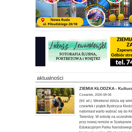
aktualności
ZIEMIA KŁODZKA - Kultura
Czwartek, 2026-08-06
(Inf. wł.). Weekend zbliża się w
czwartek i piątek Bystrzyca Kłod
natomiast warto wybrać się do 
Twierdzę. W sobotę na uczestnik
przy nowej remizie w Szalejowi
Edukacyjnym Parku Narodowego G