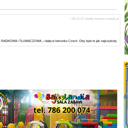
*.30.12.97.mobile.internet.t-mobile.pl
o RADKOWA i TŁUMACZOWA , i dalej w kierunku Czech. Oby było to jak najszybciej.