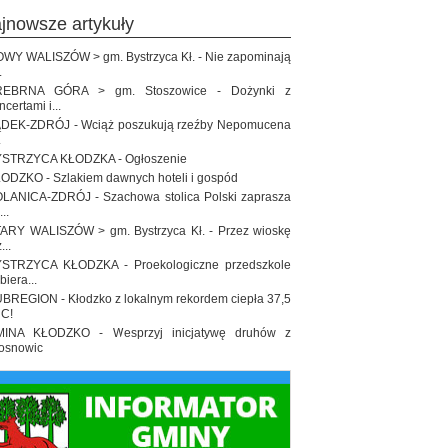
ajnowsze artykuły
WY WALISZÓW > gm. Bystrzyca Kł. - Nie zapominają
.
REBRNA GÓRA > gm. Stoszowice - Dożynki z
ncertami i...
DEK-ZDRÓJ - Wciąż poszukują rzeźby Nepomucena
.
STRZYCA KŁODZKA - Ogłoszenie
ODZKO - Szlakiem dawnych hoteli i gospód
LANICA-ZDRÓJ - Szachowa stolica Polski zaprasza
..
ARY WALISZÓW > gm. Bystrzyca Kł. - Przez wioskę
...
STRZYCA KŁODZKA - Proekologiczne przedszkole
biera...
BREGION - Kłodzko z lokalnym rekordem ciepła 37,5
 C!
INA KŁODZKO - Wesprzyj inicjatywę druhów z
osnowic