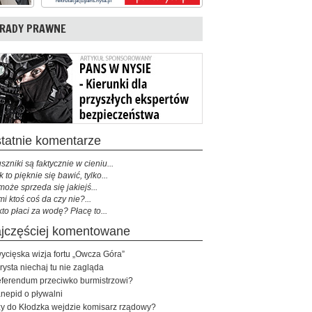
RADY PRAWNE
ostatnie komentarze
szniki są faktycznie w cieniu...
k to pięknie się bawić, tylko...
może sprzeda się jakiejś...
mi ktoś coś da czy nie?...
kto płaci za wodę? Płacę to...
najczęściej komentowane
ycięska wizja fortu „Owcza Góra”
rysta niechaj tu nie zagląda
ferendum przeciwko burmistrzowi?
nepid o pływalni
y do Kłodzka wejdzie komisarz rządowy?