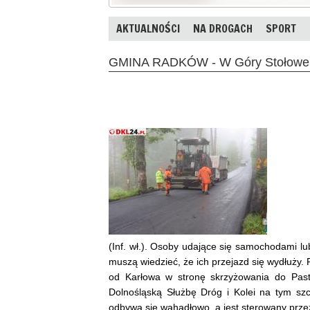
AKTUALNOŚCI
NA DROGACH
SPORT
GMINA RADKÓW - W Góry Stołowe pr
(Inf. wł.). Osoby udające się samochodami 
muszą wiedzieć, że ich przejazd się wydłuży. 
od Karłowa w stronę skrzyżowania do Paste
Dolnośląską Służbę Dróg i Kolei na tym sz
odbywa się wahadłowo, a jest sterowany przez