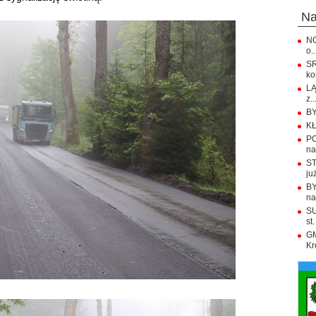
n
NO
o..
S
ko
LĄ
z..
BY
KŁ
PO
na.
ST
już
BY
na
SU
st.
GM
Kr