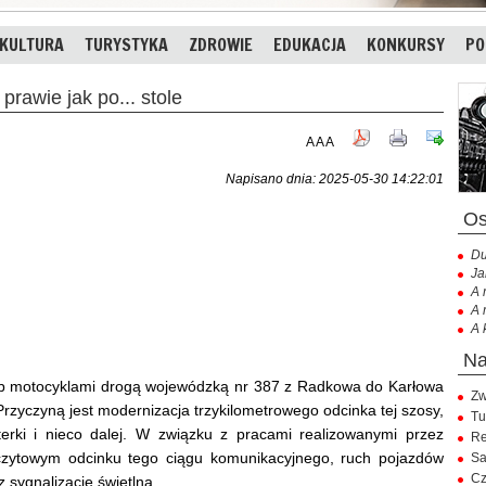
KULTURA
TURYSTYKA
ZDROWIE
EDUKACJA
KONKURSY
PO
awie jak po... stole
A
A
A
Napisano dnia: 2025-05-30 14:22:01
Du
Ja
A 
A 
A 
lub motocyklami drogą wojewódzką nr 387 z Radkowa do Karłowa
Zw
Przyczyną jest modernizacja trzykilometrowego odcinka tej szosy,
Tu
rki i nieco dalej. W związku z pracami realizowanymi przez
Re
czytowym odcinku tego ciągu komunikacyjnego, ruch pojazdów
Sa
Cz
 sygnalizację świetlną.