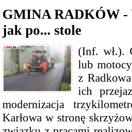
GMINA RADKÓW - W 
jak po... stole
(Inf. wł.)
lub motocy
z Radkowa 
ich przeja
modernizacja trzykilome
Karłowa w stronę skrzyżowa
związku z pracami realizo