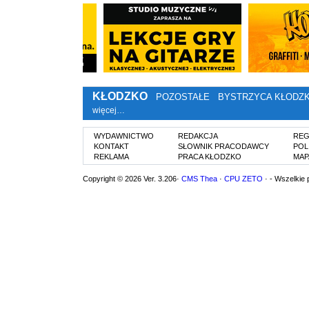
KŁODZKO
POZOSTAŁE
BYSTRZYCA KŁODZ
więcej…
WYDAWNICTWO
REDAKCJA
REG
KONTAKT
SŁOWNIK PRACODAWCY
POL
REKLAMA
PRACA KŁODZKO
MAP
Copyright © 2026 Ver. 3.206·
CMS Thea
·
CPU ZETO
· - Wszelkie