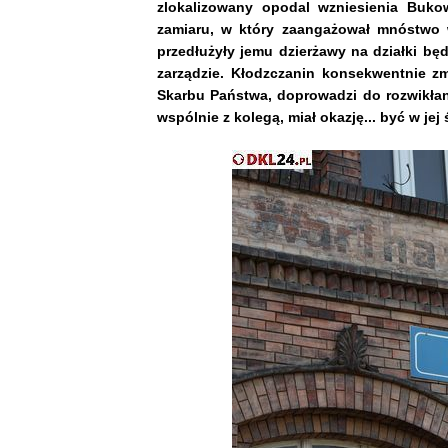
zlokalizowany opodal wzniesienia Buko
zamiaru, w który zaangażował mnóstwo 
przedłużyły jemu dzierżawy na działki bę
zarządzie. Kłodzczanin konsekwentnie zmi
Skarbu Państwa, doprowadzi do rozwikłani
wspólnie z kolegą, miał okazję... być w jej