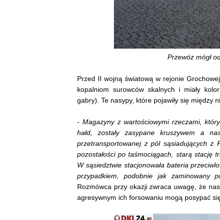
Przewóz mógł o
Przed II wojną światową w rejonie Grochowej
kopalniom surowców skalnych i miały kolo
gabry). Te nasypy, które pojawiły się między n
- Magazyny z wartościowymi rzeczami, który
hałd, zostały zasypane kruszywem a nast
przetransportowanej z pól sąsiadujących z 
pozostałości po taśmociągach, starą stację t
W sąsiedztwie stacjonowała bateria przeciwlo
przypadkiem, podobnie jak zaminowany p
Rozmówca przy okazji zwraca uwagę, że nasy
agresywnym ich forsowaniu mogą posypać się j