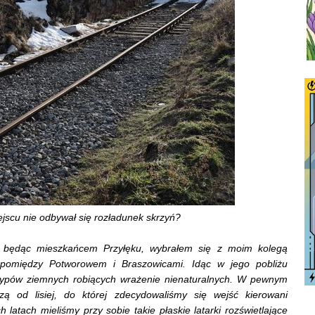
ejscu nie odbywał się rozładunek skrzyń?
a, będąc mieszkańcem Przyłęku, wybrałem się z moim kolegą
pomiędzy Potworowem i Braszowicami. Idąc w jego pobliżu
asypów ziemnych robiących wrażenie nienaturalnych. W pewnym
ą od lisiej, do której zdecydowaliśmy się wejść kierowani
 latach mieliśmy przy sobie takie płaskie latarki rozświetlające