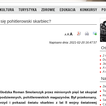
KULTURA
TURYSTYKA
ZDROWIE
EDUKACJA
KONKURSY
PO
ię pohitlerowski skarbiec?
A
A
A
Napisano dnia: 2021-02-20 16:47:57
2 
Du
Ja
A 
A 
Zw
Tu
Kłodzka Roman Smolarczyk przez minionych pięć lat skupiał
Re
 podziemnych, pohitlerowskich magazynów. Był przekonany,
Sa
rzyć i pokazać światu skarbiec z lat II wojny światowej
Cz