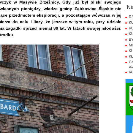
wczyk w Masywie Brzeźnicy. Gdy już był bliski swojego
n
własnych pieniędzy, władze gminy Ząbkowice Śląskie nie
dące przedmiotem eksploracji, a pozostające wówczas w jej
RA
erza do celu i liczy, że jeszcze w tym roku, przy udziale
KU
a zagadki sprzed niemal 80 lat. W latach swojej młodości,
KU
KU
 środku.
BY
MI
KŁ
KŁ
GM
w..
KŁ