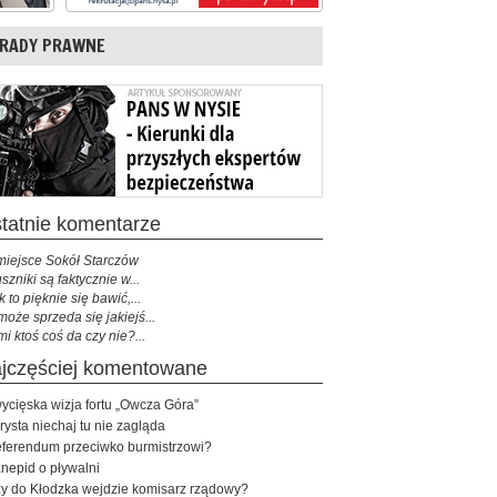
RADY PRAWNE
ostatnie komentarze
miejsce Sokół Starczów
szniki są faktycznie w...
k to pięknie się bawić,...
może sprzeda się jakiejś...
mi ktoś coś da czy nie?...
najczęściej komentowane
ycięska wizja fortu „Owcza Góra”
rysta niechaj tu nie zagląda
ferendum przeciwko burmistrzowi?
nepid o pływalni
y do Kłodzka wejdzie komisarz rządowy?