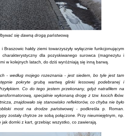
dbywać się dawną drogą państwową
 i Braszowic hałdy ziemi towarzyszyły wyłącznie funkcjonującym
r charakterystyczny dla pozyskiwanego surowca (magnezytu i
imi w kolejnych latach, do dziś wyróżniają się inną barwą.
ch - według mojego rozeznania - jest siedem, bo tyle jest tam
ępnie pokryte grubą wartwą glinki lessowej podebranej i
Przyłękiem. Co do tego jestem przekonany, gdyż natrafiłem na
ransformatorową, specjalnie wykonaną drogę z tzw. kocich łbów.
tnicza, znajdowało się stanowisko reflektorów, co chyba nie było
obliski most na drodze państwowej
- podkreśla p. Roman.
py zostały chytrze ze sobą połączone. Przy nieumiejętnym, np.
ak domki z kart, grzebiąc wszystko, co zawierają.