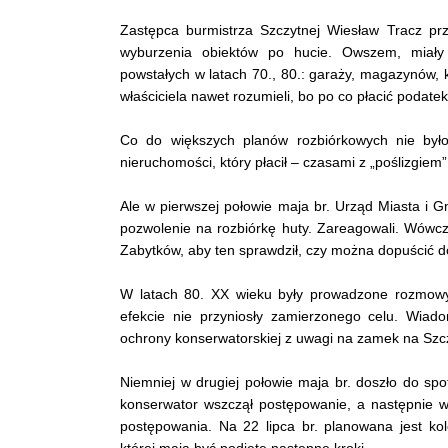
Zastępca burmistrza Szczytnej Wiesław Tracz prz
wyburzenia obiektów po hucie. Owszem, miały 
powstałych w latach 70., 80.: garaży, magazynów, kt
właściciela nawet rozumieli, bo po co płacić podate
Co do większych planów rozbiórkowych nie było
nieruchomości, który płacił – czasami z „poślizgiem”
Ale w pierwszej połowie maja br. Urząd Miasta i G
pozwolenie na rozbiórkę huty. Zareagowali. Wówc
Zabytków, aby ten sprawdził, czy można dopuścić do 
W latach 80. XX wieku były prowadzone rozmowy
efekcie nie przyniosły zamierzonego celu. Wiad
ochrony konserwatorskiej z uwagi na zamek na Szcz
Niemniej w drugiej połowie maja br. doszło do spot
konserwator wszczął postępowanie, a następnie 
postępowania. Na 22 lipca br. planowana jest ko
której mają być podjęte następne kroki.