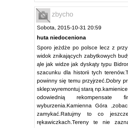
zbycho
Sobota, 2015-10-31 20:59
huta niedoceniona
Sporo jeżdże po polsce lecz z przy
widok znikających zabytkowych bud
ąle jak widze jak dyskąty typu Bidro
szacunku dla historii tych terenów
powinny się temu przyjrzeć.Dobry p
sklep:wyremontuj starą np.kamienice
odowiednią rekompensate 
wyburzenia.Kamienna Góra ,zobacz
zamykać.Ratujmy to co jeszcz
rękawiczkach.Tereny te nie zazn