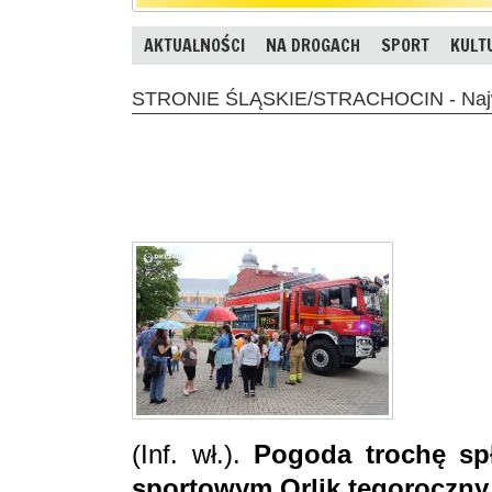
AKTUALNOŚCI
NA DROGACH
SPORT
KULT
STRONIE ŚLĄSKIE/STRACHOCIN - Najwa
(Inf. wł.).
Pogoda trochę spł
sportowym Orlik tegoroczny