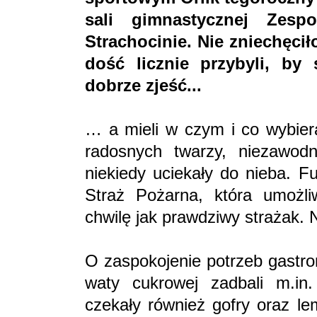
sali gimnastycznej Zes
Strachocinie. Nie zniechęcił
dość licznie przybyli, by
dobrze zjeść...
… a mieli w czym i co wybiera
radosnych twarzy, niezawod
niekiedy uciekały do nieba. F
Straż Pożarna, która umożli
chwilę jak prawdziwy strażak. N
O zaspokojenie potrzeb gastr
waty cukrowej zadbali m.in.
czekały również gofry oraz l