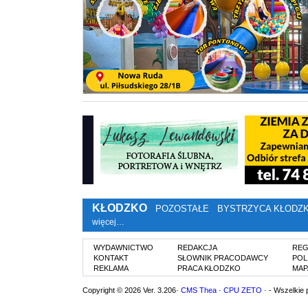
KŁODZKO
POZOSTAŁE
BYSTRZYCA KŁODZ
więcej…
WYDAWNICTWO
REDAKCJA
REG
KONTAKT
SŁOWNIK PRACODAWCY
POL
REKLAMA
PRACA KŁODZKO
MAP
Copyright © 2026 Ver. 3.206·
CMS Thea
·
CPU ZETO
· - Wszelkie