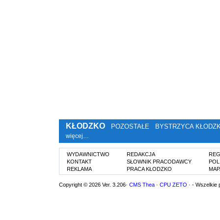
KŁODZKO
POZOSTAŁE
BYSTRZYCA KŁODZ
więcej…
WYDAWNICTWO
REDAKCJA
REG
KONTAKT
SŁOWNIK PRACODAWCY
POL
REKLAMA
PRACA KŁODZKO
MAP
Copyright © 2026 Ver. 3.206·
CMS Thea
·
CPU ZETO
· - Wszelkie