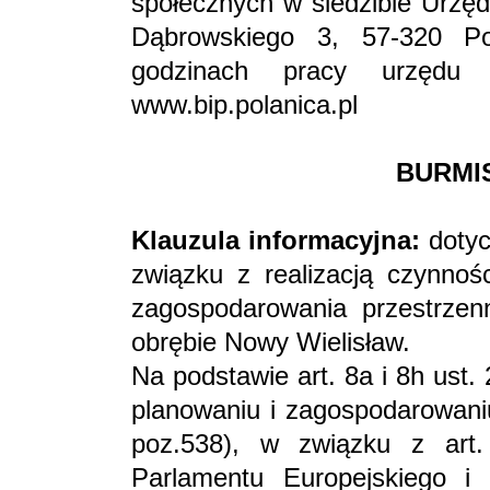
społecznych w siedzibie Urzęd
Dąbrowskiego 3, 57-320 Po
godzinach pracy urzędu 
www.bip.polanica.pl
BURMI
Klauzula informacyjna:
dotyc
związku z realizacją czynnoś
zagospodarowania przestrze
obrębie Nowy Wielisław.
Na podstawie art. 8a i 8h ust.
planowaniu i zagospodarowaniu
poz.538), w związku z art
Parlamentu Europejskiego 