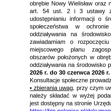
obrębie Nowy Wielisław oraz n
art. 54 ust. 2 i 3 ustawy 
udostępnianiu informacji o śr
społeczeństwa w ochroni
oddziaływania na środowisk
zawiadamiam o rozpoczęciu k
miejscowego planu zagosp
obszarów położonych w obręb
oddziaływania na środowisko
2026 r.
do 30 czerwca 2026 r.
Konsultacje społeczne prowad
• zbierania uwag
, przy czym u
należy składać w wyżej podan
jest dostępny na stronie Urzęd
https://bip.polanica.pl/dokum