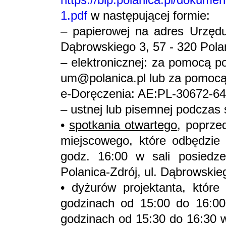
1.pdf
w następującej formie:
– papierowej na adres Urzędu 
Dąbrowskiego 3, 57 - 320 Polan
– elektronicznej: za pomocą po
um@polanica.pl lub za pomoc
e-Doręczenia: AE:PL-30672-6
– ustnej lub pisemnej podczas 
•
spotkania otwartego
, poprze
miejscowego, które odbędzie
godz. 16:00 w sali posiedze
Polanica-Zdrój, ul. Dąbrowskie
• dyżurów projektanta, które
godzinach od 15:00 do 16:00
godzinach od 15:30 do 16:30 w