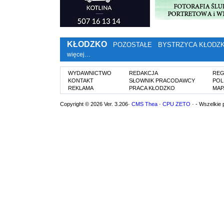
KŁODZKO
POZOSTAŁE
BYSTRZYCA KŁODZ
więcej…
WYDAWNICTWO
REDAKCJA
REG
KONTAKT
SŁOWNIK PRACODAWCY
POL
REKLAMA
PRACA KŁODZKO
MAP
Copyright © 2026 Ver. 3.206·
CMS Thea
·
CPU ZETO
· - Wszelkie