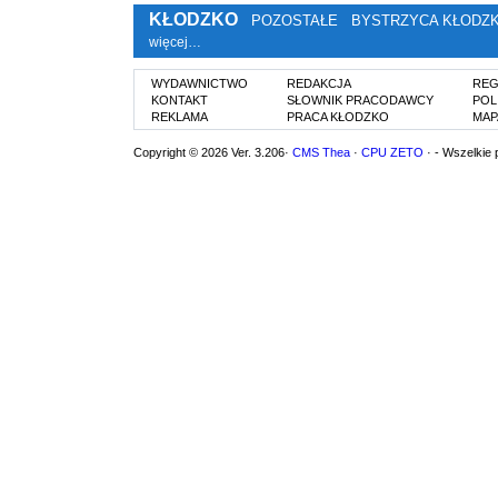
KŁODZKO
POZOSTAŁE
BYSTRZYCA KŁODZ
więcej…
WYDAWNICTWO
REDAKCJA
REG
KONTAKT
SŁOWNIK PRACODAWCY
POL
REKLAMA
PRACA KŁODZKO
MAP
Copyright © 2026 Ver. 3.206·
CMS Thea
·
CPU ZETO
· - Wszelkie