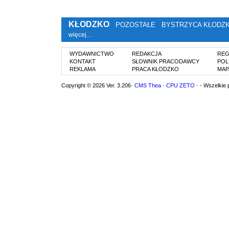
KŁODZKO
POZOSTAŁE
BYSTRZYCA KŁODZ
więcej…
WYDAWNICTWO
REDAKCJA
REG
KONTAKT
SŁOWNIK PRACODAWCY
POL
REKLAMA
PRACA KŁODZKO
MAP
Copyright © 2026 Ver. 3.206·
CMS Thea
·
CPU ZETO
· - Wszelkie