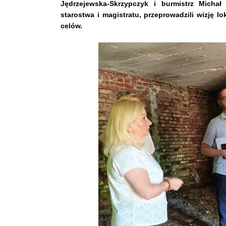
Jędrzejewska-Skrzypczyk i burmistrz Michał
starostwa i magistratu, przeprowadzili wizję 
celów.