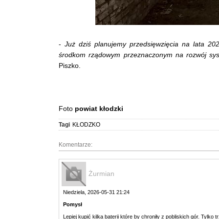
-
Już dziś planujemy przedsięwzięcia na lata 20
środkom rządowym przeznaczonym na rozwój syst
Piszko.
Foto
powiat kłodzki
Tagi
KŁODZKO
Komentarze:
Żurmian
Niedziela, 2026-05-31 21:24
Pomysł
Lepiej kupić kilka baterii które by chroniły z pobliskich gór. Tylko