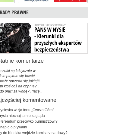
RADY PRAWNE
ostatnie komentarze
szniki są faktycznie w...
k to pięknie się bawić,...
może sprzeda się jakiejś...
mi ktoś coś da czy nie?...
kto płaci za wodę? Płacę...
najczęściej komentowane
ycięska wizja fortu „Owcza Góra”
rysta niechaj tu nie zagląda
ferendum przeciwko burmistrzowi?
nepid o pływalni
y do Kłodzka wejdzie komisarz rządowy?