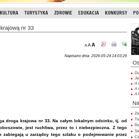
KULTURA
TURYSTYKA
ZDROWIE
EDUKACJA
KONKURSY
PO
krajową nr 33
A
A
A
Napisano dnia: 2026-05-24 14:03:29
Du
Ja
A 
A 
A 
Zw
Tu
a droga krajowa nr 33. Na całym lokalnym odcinku, tj. od
Re
oszowie, jest ruchliwa, przez to i niebezpieczna. Z tego
Sa
 zabiegają u zarządcy tego szlaku o podejmowanie przez
Cz