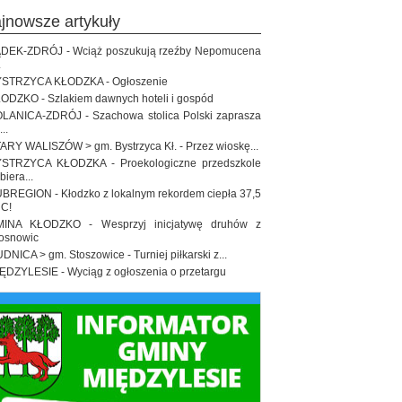
ajnowsze artykuły
DEK-ZDRÓJ - Wciąż poszukują rzeźby Nepomucena
.
STRZYCA KŁODZKA - Ogłoszenie
ODZKO - Szlakiem dawnych hoteli i gospód
LANICA-ZDRÓJ - Szachowa stolica Polski zaprasza
..
ARY WALISZÓW > gm. Bystrzyca Kł. - Przez wioskę...
STRZYCA KŁODZKA - Proekologiczne przedszkole
biera...
BREGION - Kłodzko z lokalnym rekordem ciepła 37,5
 C!
INA KŁODZKO - Wesprzyj inicjatywę druhów z
osnowic
DNICA > gm. Stoszowice - Turniej piłkarski z...
ĘDZYLESIE - Wyciąg z ogłoszenia o przetargu