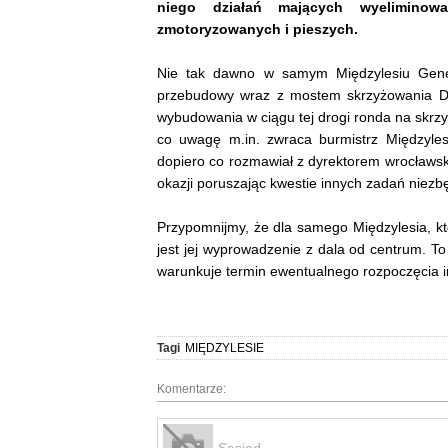
niego działań mających wyeliminow
zmotoryzowanych i pieszych.
Nie tak dawno w samym Międzylesiu Gener
przebudowy wraz z mostem skrzyżowania DK 
wybudowania w ciągu tej drogi ronda na skrzy
co uwagę m.in. zwraca burmistrz Międzyle
dopiero co rozmawiał z dyrektorem wrocław
okazji poruszając kwestie innych zadań niezb
Przypomnijmy, że dla samego Międzylesia, kt
jest jej wyprowadzenie z dala od centrum. T
warunkuje termin ewentualnego rozpoczęcia in
Tagi
MIĘDZYLESIE
Komentarze:
Sasiad