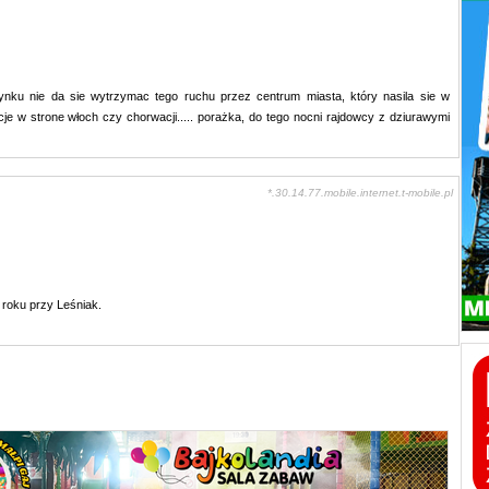
ynku nie da sie wytrzymac tego ruchu przez centrum miasta, który nasila sie w
je w strone włoch czy chorwacji..... porażka, do tego nocni rajdowcy z dziurawymi
*.30.14.77.mobile.internet.t-mobile.pl
 roku przy Leśniak.