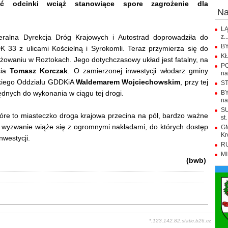
ać odcinki wciąż stanowiące spore zagrożenie dla
n
LĄ
alna Dyrekcja Dróg Krajowych i Autostrad doprowadziła do
z..
BY
33 z ulicami Kościelną i Syrokomli. Teraz przymierza się do
KŁ
żowaniu w Roztokach. Jego dotychczasowy układ jest fatalny, na
PO
sia
Tomasz Korczak
. O zamierzonej inwestycji włodarz gminy
na.
skiego Oddziału GDDKiA
Waldemarem Wojciechowskim
, przy tej
ST
ędnych do wykonania w ciągu tej drogi.
BY
na
SU
óre to miasteczko droga krajowa przecina na pół, bardzo ważne
st.
o wyzwanie wiąże się z ogromnymi nakładami, do których dostęp
GM
Kr
westycji.
RU
MI
(bwb)
*.123.142.82.static.b26.cz