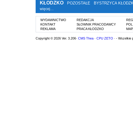
KŁODZKO
POZOSTAŁE
BYSTRZYCA KŁODZ
więcej…
WYDAWNICTWO
REDAKCJA
REG
KONTAKT
SŁOWNIK PRACODAWCY
POL
REKLAMA
PRACA KŁODZKO
MAP
Copyright © 2026 Ver. 3.206·
CMS Thea
·
CPU ZETO
· - Wszelkie