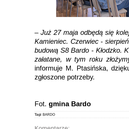
–
Już 27 maja odbędą się kolej
Kamieniec. Czerwiec - sierpie
budową S8 Bardo - Kłodzko. Ko
załatane, w tym roku złożym
informuje M. Ptasińska, dzięk
zgłoszone potrzeby.
Fot.
gmina Bardo
Tagi
BARDO
Komentarze: