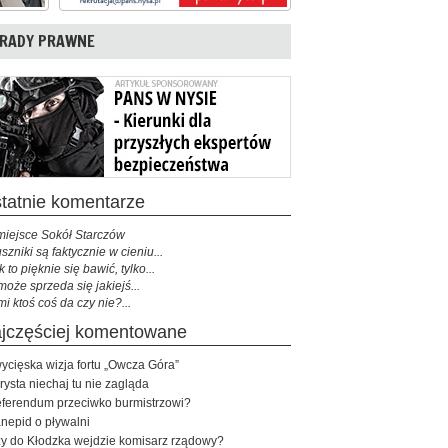
RADY PRAWNE
ostatnie komentarze
miejsce Sokół Starczów
szniki są faktycznie w cieniu...
k to pięknie się bawić, tylko...
może sprzeda się jakiejś...
mi ktoś coś da czy nie?...
najczęściej komentowane
ycięska wizja fortu „Owcza Góra”
rysta niechaj tu nie zagląda
ferendum przeciwko burmistrzowi?
nepid o pływalni
y do Kłodzka wejdzie komisarz rządowy?