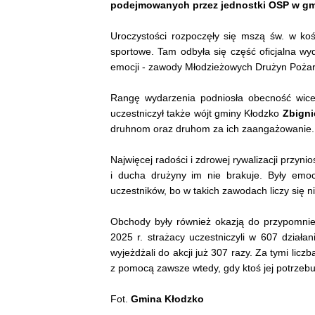
podejmowanych przez jednostki OSP w gm
Uroczystości rozpoczęły się mszą św. w kośc
sportowe. Tam odbyła się część oficjalna wy
emocji - zawody Młodzieżowych Drużyn Pożar
Rangę wydarzenia podniosła obecność wic
uczestniczył także wójt gminy Kłodzko
Zbigni
druhnom oraz druhom za ich zaangażowanie.
Najwięcej radości i zdrowej rywalizacji przyn
i ducha drużyny im nie brakuje. Były emoc
uczestników, bo w takich zawodach liczy się n
Obchody były również okazją do przypomnie
2025 r. strażacy uczestniczyli w 607 działan
wyjeżdżali do akcji już 307 razy. Za tymi liczb
z pomocą zawsze wtedy, gdy ktoś jej potrzebu
Fot.
Gmina Kłodzko