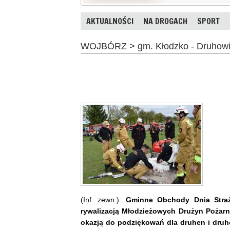
AKTUALNOŚCI
NA DROGACH
SPORT
WOJBÓRZ > gm. Kłodzko - Druhowie 
(Inf. zewn.).
Gminne Obchody Dnia Straż
rywalizacją Młodzieżowych Drużyn Pożarn
okazją do podziękowań dla druhen i druh