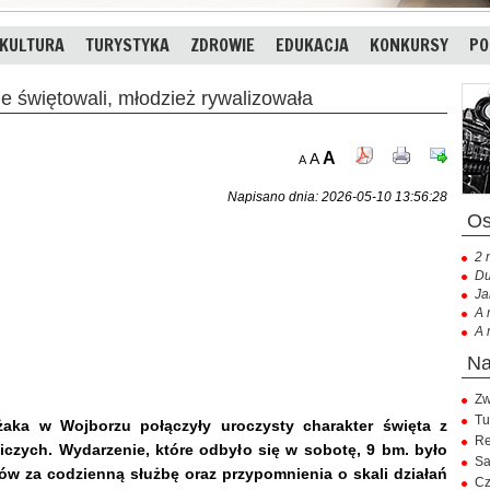
KULTURA
TURYSTYKA
ZDROWIE
EDUKACJA
KONKURSY
PO
świętowali, młodzież rywalizowała
A
A
A
Napisano dnia: 2026-05-10 13:56:28
2 
Du
Ja
A 
A 
Zw
Tu
aka w Wojborzu połączyły uroczysty charakter święta z
Re
iczych. Wydarzenie, które odbyło się w sobotę, 9 bm. było
Sa
ów za codzienną służbę oraz przypomnienia o skali działań
Cz