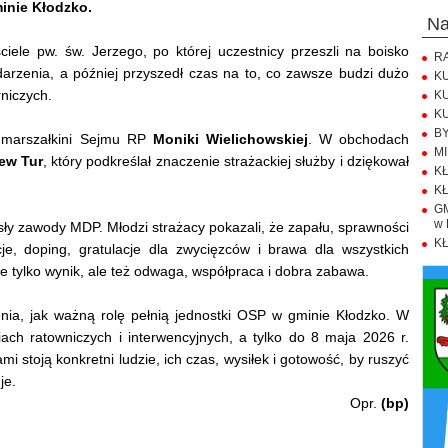
inie Kłodzko.
n
iele pw. św. Jerzego, po której uczestnicy przeszli na boisko
RA
darzenia, a później przyszedł czas na to, co zawsze budzi dużo
KU
niczych.
KU
KU
BY
emarszałkini Sejmu RP
Moniki Wielichowskiej
. W obchodach
MI
ew Tur
, który podkreślał znaczenie strażackiej służby i dziękował
KŁ
KŁ
GM
w 
iosły zawody MDP. Młodzi strażacy pokazali, że zapału, sprawności
KŁ
je, doping, gratulacje dla zwycięzców i brawa dla wszystkich
ie tylko wynik, ale też odwaga, współpraca i dobra zabawa.
nia, jak ważną rolę pełnią jednostki OSP w gminie Kłodzko. W
iach ratowniczych i interwencyjnych, a tylko do 8 maja 2026 r.
ami stoją konkretni ludzie, ich czas, wysiłek i gotowość, by ruszyć
je.
Opr.
(bp)