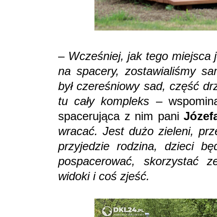
–
Wcześniej, jak tego miejsca 
na spacery, zostawialiśmy sa
był czereśniowy sad, część dr
tu cały kompleks
– wspomin
spacerująca z nim pani
Józef
wracać. Jest dużo zieleni, pr
przyjedzie rodzina, dzieci b
pospacerować, skorzystać z
widoki i coś zjeść.