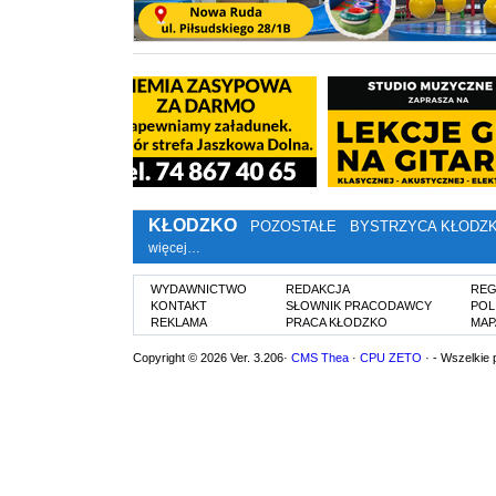
KŁODZKO
POZOSTAŁE
BYSTRZYCA KŁODZ
więcej…
WYDAWNICTWO
REDAKCJA
REG
KONTAKT
SŁOWNIK PRACODAWCY
POL
REKLAMA
PRACA KŁODZKO
MAP
Copyright © 2026 Ver. 3.206·
CMS Thea
·
CPU ZETO
· - Wszelkie