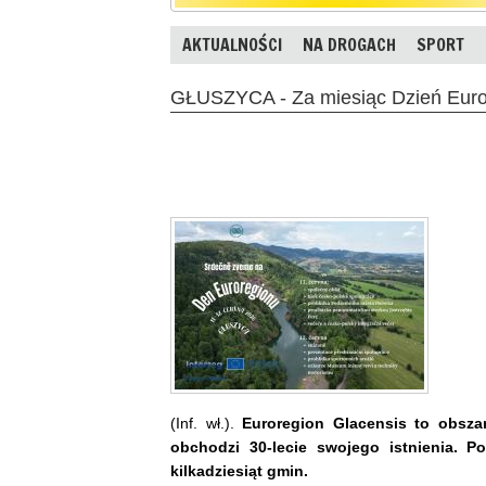
AKTUALNOŚCI
NA DROGACH
SPORT
GŁUSZYCA - Za miesiąc Dzień Euro
(Inf. wł.).
Euroregion Glacensis to obsza
obchodzi 30-lecie swojego istnienia. P
kilkadziesiąt gmin.