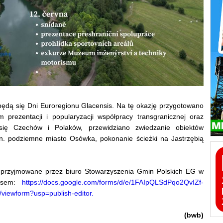
będą się Dni Euroregionu Glacensis. Na tę okazję przygotowano
 prezentacji i popularyzacji współpracy transgranicznej oraz
ię Czechów i Polaków, przewidziano zwiedzanie obiektów
.in. podziemne miasto Osówka, pokonanie ścieżki na Jastrzębią
 przyjmowane przez biuro Stowarzyszenia Gmin Polskich EG w
resem:
https://docs.google.com/forms/d/e/1FAIpQLSdPqo2QvIZf-
ewform?usp=publish-editor.
(bwb)