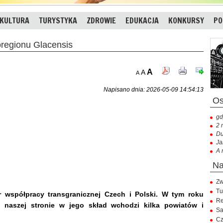
KULTURA
TURYSTYKA
ZDROWIE
EDUKACJA
KONKURSY
PO
regionu Glacensis
A
A
A
Napisano dnia: 2026-05-09 14:54:13
gd
2 
Du
Ja
A 
Zw
Tu
r współpracy transgranicznej Czech i Polski. W tym roku
Re
o naszej stronie w jego skład wchodzi kilka powiatów i
Sa
Cz