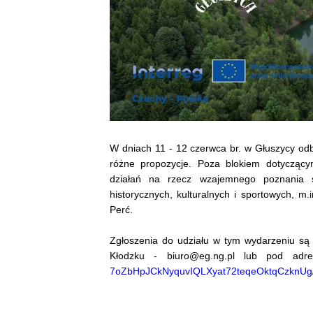
W dniach 11 - 12 czerwca br. w Głuszycy od
różne propozycje. Poza blokiem dotyczącym
działań na rzecz wzajemnego poznania s
historycznych, kulturalnych i sportowych, m
Perć.
Zgłoszenia do udziału w tym wydarzeniu są
Kłodzku - biuro@eg.ng.pl lub pod ad
7oZbHpJCkNyquvIQLXyat72teqeOktqCzknUg/vi