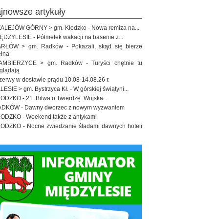
ajnowsze artykuły
ALEJÓW GÓRNY > gm. Kłodzko - Nowa remiza na...
ĘDZYLESIE - Półmetek wakacji na basenie z...
RŁÓW > gm. Radków - Pokazali, skąd się bierze
łna
MBIERZYCE > gm. Radków - Turyści chętnie tu
glądają
zerwy w dostawie prądu 10.08-14.08.26 r.
LESIE > gm. Bystrzyca Kł. - W górskiej świątyni...
ODZKO - 21. Bitwa o Twierdzę. Wojska...
DKÓW - Dawny dworzec z nowym wyzwaniem
ODZKO - Weekend także z antykami
ODZKO - Nocne zwiedzanie śladami dawnych hoteli