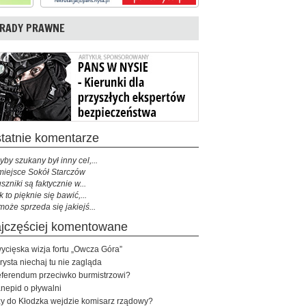
RADY PRAWNE
ostatnie komentarze
yby szukany był inny cel,...
miejsce Sokół Starczów
szniki są faktycznie w...
k to pięknie się bawić,...
może sprzeda się jakiejś...
najczęściej komentowane
ycięska wizja fortu „Owcza Góra”
rysta niechaj tu nie zagląda
ferendum przeciwko burmistrzowi?
nepid o pływalni
y do Kłodzka wejdzie komisarz rządowy?