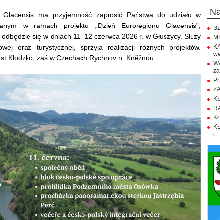
n
u Glacensis ma przyjemność zaprosić Państwa do udziału w
owanym w ramach projektu „Dzień Euroregionu Glacensis”,
SZ
odbędzie się w dniach 11–12 czerwca 2026 r. w Głuszycy. Służy
MI
wej oraz turystycznej, sprzyja realizacji różnych projektów.
KA
we
jest Kłodzko, zaś w Czechach Rychnov n. Kněžnou.
WA
za
Pr
ZA
KŁ
RA
KŁ
KŁ
i...