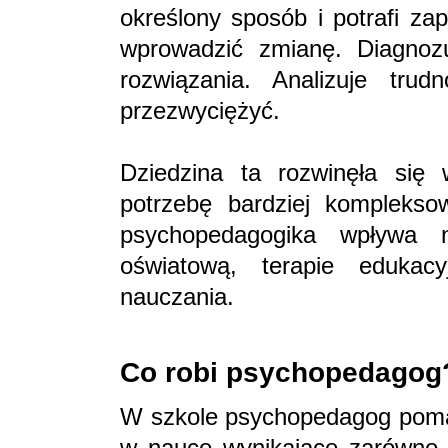
określony sposób i potrafi za
wprowadzić zmianę. Diagnozu
rozwiązania. Analizuje tru
przezwyciężyć.
Dziedzina ta rozwinęła si
potrzebę bardziej komplekso
psychopedagogika wpływa n
oświatową, terapie edukac
nauczania.
Co robi psychopedagog
W szkole psychopedagog pomag
w nauce wynikające zarówno 