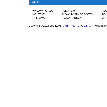
więcej…
WYDAWNICTWO
REDAKCJA
REG
KONTAKT
SŁOWNIK PRACODAWCY
POL
REKLAMA
PRACA KŁODZKO
MAP
Copyright © 2026 Ver. 3.206·
CMS Thea
·
CPU ZETO
· - Wszelkie