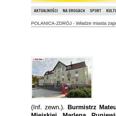
AKTUALNOŚCI
NA DROGACH
SPORT
KULT
POLANICA-ZDRÓJ - Władze miasta zapra
(Inf. zewn.).
Burmistrz Mateu
Miejskiej Marlena Runiew