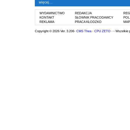
więcej…
WYDAWNICTWO
REDAKCJA
REG
KONTAKT
SŁOWNIK PRACODAWCY
POL
REKLAMA
PRACA KŁODZKO
MAP
Copyright © 2026 Ver. 3.206·
CMS Thea
·
CPU ZETO
· - Wszelkie