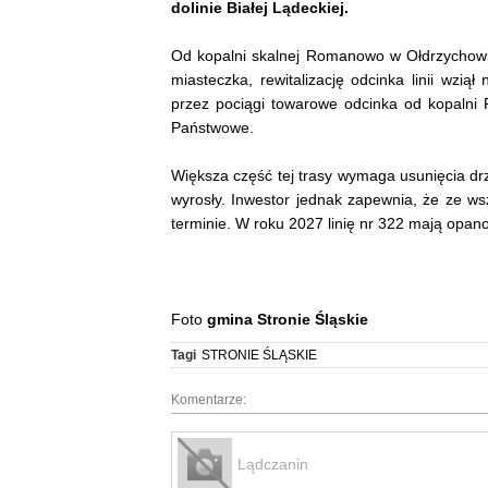
dolinie Białej Lądeckiej.
Od kopalni skalnej Romanowo w Ołdrzychowica
miasteczka, rewitalizację odcinka linii wzi
przez pociągi towarowe odcinka od kopalni
Państwowe.
Większa część tej trasy wymaga usunięcia drze
wyrosły. Inwestor jednak zapewnia, że ze ws
terminie. W roku 2027 linię nr 322 mają opan
Foto
gmina Stronie Śląskie
Tagi
STRONIE ŚLĄSKIE
Komentarze:
Lądczanin