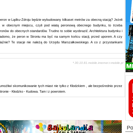
peron w Lądku-Zdroju będzie wybudowany kilkaset metrów za obecną stacją? Jeżeli
nak w obecnym miejscu, czyli pod wiatą peronową obecnego budynku, to trzeba
nów do obecnych standardów. Trudno to sobie wyobrazić. Architektura budynku i
iadomo, że peron w Stroniu ma być na samym końcu stacji, przed uporem. A czy
aźnie? Te stacje nie należą do Urzędu Marszałkowskiego. A co z przystankami
*.30.10.81.mobile.internet.t-mobile.pl
możliwi skomunikowanie tych miast nie tylko z Kłodzkiem , ale bezpośrednio przez
Stronie - Kłodzko - Kudowa. Tam i z powrotem.
p