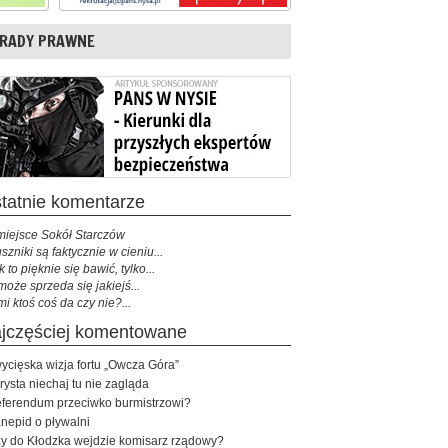
RADY PRAWNE
ostatnie komentarze
miejsce Sokół Starczów
szniki są faktycznie w cieniu...
k to pięknie się bawić, tylko...
może sprzeda się jakiejś...
mi ktoś coś da czy nie?...
najczęściej komentowane
ycięska wizja fortu „Owcza Góra”
rysta niechaj tu nie zagląda
ferendum przeciwko burmistrzowi?
nepid o pływalni
y do Kłodzka wejdzie komisarz rządowy?