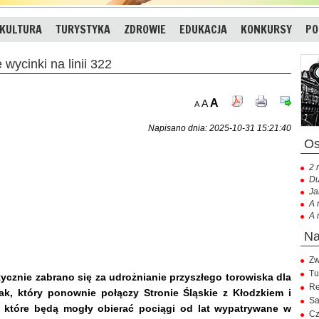
KULTURA
TURYSTYKA
ZDROWIE
EDUKACJA
KONKURSY
PO
ycinki na linii 322
A
A
A
Napisano dnia: 2025-10-31 15:21:40
2 
Du
Ja
A 
A 
Zw
Tu
zycznie zabrano się za udrożnianie przyszłego torowiska dla
Re
zlak, który ponownie połączy Stronie Śląskie z Kłodzkiem i
Sa
, które będą mogły obierać pociągi od lat wypatrywane w
Cz