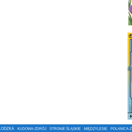
ŁODZKA
KUDOWA-ZDRÓJ
STRONIE ŚLĄSKIE
MIĘDZYLESIE
POLANICA-