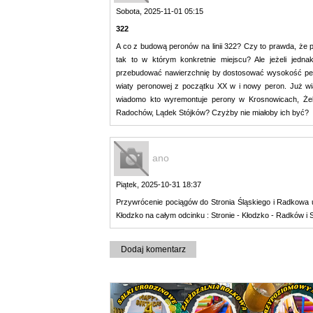
Sobota, 2025-11-01 05:15
322
A co z budową peronów na linii 322? Czy to prawda, że 
tak to w którym konkretnie miejscu? Ale jeżeli jed
przebudować nawierzchnię by dostosować wysokość pero
wiaty peronowej z początku XX w i nowy peron. Już w
wiadomo kto wyremontuje perony w Krosnowicach, Żel
Radochów, Lądek Stójków? Czyżby nie miałoby ich być?
ano
Piątek, 2025-10-31 18:37
Przywrócenie pociągów do Stronia Śląskiego i Radkowa u
Kłodzko na całym odcinku : Stronie - Kłodzko - Radków i 
Dodaj komentarz