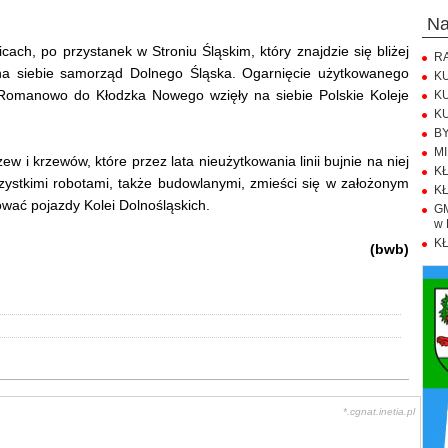
n
ch, po przystanek w Stroniu Śląskim, który znajdzie się bliżej
RA
ął na siebie samorząd Dolnego Śląska. Ogarnięcie użytkowanego
KU
 Romanowo do Kłodzka Nowego wzięły na siebie Polskie Koleje
KU
KU
BY
MI
w i krzewów, które przez lata nieużytkowania linii bujnie na niej
KŁ
zystkimi robotami, także budowlanymi, zmieści się w założonym
KŁ
ować pojazdy Kolei Dolnośląskich.
GM
w 
KŁ
(bwb)
*.cgnat.inetia.pl