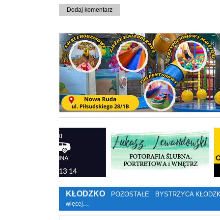
Dodaj komentarz
KŁODZKO
POZOSTAŁE
BYSTRZYCA KŁODZ
więcej…