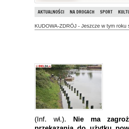
AKTUALNOŚCI
NA DROGACH
SPORT
KULT
KUDOWA-ZDRÓJ - Jeszcze w tym roku s
(Inf. wł.).
Nie ma zagroż
przekazania do użytku po