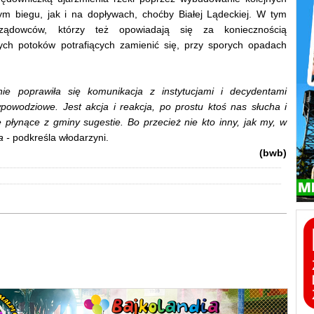
ym biegu, jak i na dopływach, choćby Białej Lądeckiej. W tym
ządowców, którzy też opowiadają się za koniecznością
ch potoków potrafiących zamienić się, przy sporych opadach
e poprawiła się komunikacja z instytucjami i decydentami
owodziowe. Jest akcja i reakcja, po prostu ktoś nas słucha i
 płynące z gminy sugestie. Bo przecież nie kto inny, jak my, w
a -
podkreśla włodarzyni.
(bwb)