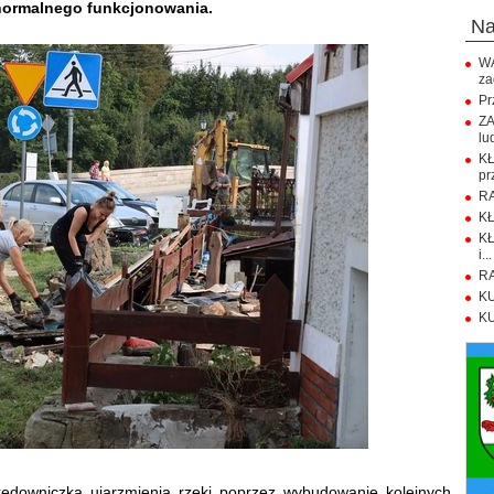
 normalnego funkcjonowania.
n
WA
za
Pr
ZA
lu
K
pr
RA
KŁ
KŁ
i...
RA
KU
KU
rędowniczką ujarzmienia rzeki poprzez wybudowanie kolejnych