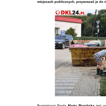
miejscach publicznych, przywracać je do
Burmistrzyni Barda
Marta Ptasińska
jest o