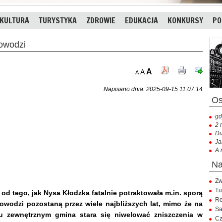
KULTURA
TURYSTYKA
ZDROWIE
EDUKACJA
KONKURSY
PO
owodzi
A
A
A
Napisano dnia: 2025-09-15 11:07:14
gd
2 
Du
Ja
A 
Zw
Tu
k od tego, jak Nysa Kłodzka fatalnie potraktowała m.in. sporą
Re
powodzi pozostaną przez wiele najbliższych lat, mimo że na
Sa
iu zewnętrznym gmina stara się niwelować zniszczenia w
Cz