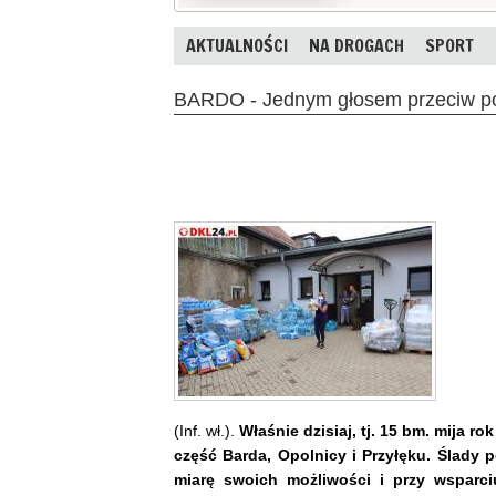
AKTUALNOŚCI
NA DROGACH
SPORT
BARDO - Jednym głosem przeciw p
(Inf. wł.).
Właśnie dzisiaj, tj. 15 bm. mija ro
część Barda, Opolnicy
i Przyłęku. Ślady 
miarę swoich możliwości i przy wsparc