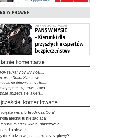
RADY PRAWNE
ostatnie komentarze
yby szukany był inny cel,...
miejsce Sokół Starczów
szniki są faktycznie w cieniu...
k to pięknie się bawić, tylko...
może sprzeda się jakiejś...
najczęściej komentowane
ycięska wizja fortu „Owcza Góra”
rysta niechaj tu nie zagląda
ferendum przeciwko burmistrzowi?
nepid o pływalni
y do Kłodzka wejdzie komisarz rządowy?