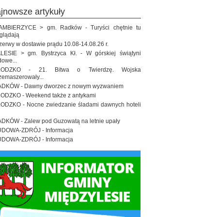
ajnowsze artykuły
MBIERZYCE > gm. Radków - Turyści chętnie tu
glądają
zerwy w dostawie prądu 10.08-14.08.26 r.
LESIE > gm. Bystrzyca Kł. - W górskiej świątyni
dowe...
ŁODZKO - 21. Bitwa o Twierdzę. Wojska
zemaszerowały...
DKÓW - Dawny dworzec z nowym wyzwaniem
ODZKO - Weekend także z antykami
ODZKO - Nocne zwiedzanie śladami dawnych hoteli
DKÓW - Zalew pod Guzowatą na letnie upały
DOWA-ZDRÓJ - Informacja
DOWA-ZDRÓJ - Informacja