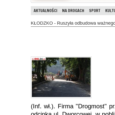
AKTUALNOŚCI
NA DROGACH
SPORT
KULT
KŁODZKO - Ruszyła odbudowa ważnego 
(Inf. wł.). Firma "Drogmost" 
odcinka ul. Dworcowej, w pobli