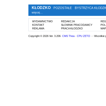
KŁODZKO
POZOSTAŁE
BYSTRZYCA KŁODZ
więcej…
WYDAWNICTWO
REDAKCJA
REG
KONTAKT
SŁOWNIK PRACODAWCY
POL
REKLAMA
PRACA KŁODZKO
MAP
Copyright © 2026 Ver. 3.206·
CMS Thea
·
CPU ZETO
· - Wszelkie