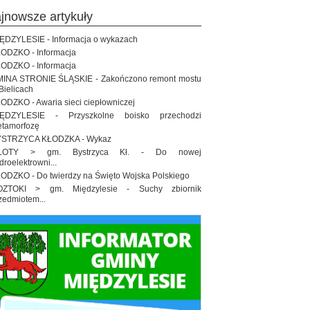
ajnowsze artykuły
ĘDZYLESIE - Informacja o wykazach
ODZKO - Informacja
ODZKO - Informacja
INA STRONIE ŚLĄSKIE - Zakończono remont mostu
Bielicach
ODZKO - Awaria sieci ciepłowniczej
IĘDZYLESIE - Przyszkolne boisko przechodzi
tamorfozę
STRZYCA KŁODZKA - Wykaz
ŁOTY > gm. Bystrzyca Kł. - Do nowej
droelektrowni...
ODZKO - Do twierdzy na Święto Wojska Polskiego
OZTOKI > gm. Międzylesie - Suchy zbiornik
zedmiotem...