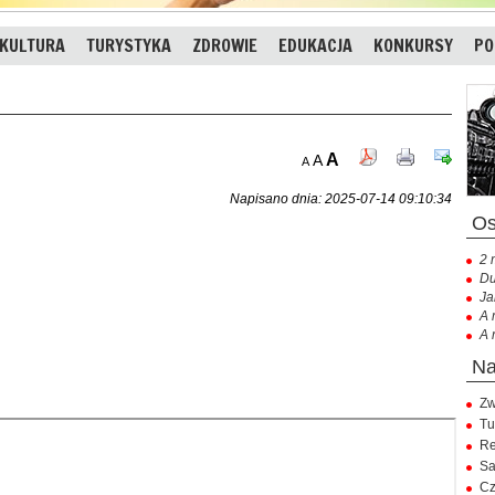
KULTURA
TURYSTYKA
ZDROWIE
EDUKACJA
KONKURSY
PO
A
A
A
Napisano dnia: 2025-07-14 09:10:34
2 
Du
Ja
A 
A 
Zw
Tu
Re
Sa
Cz