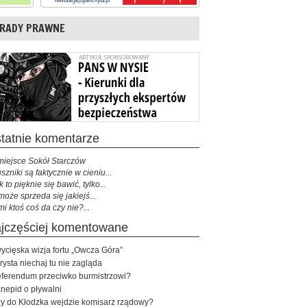
RADY PRAWNE
ostatnie komentarze
miejsce Sokół Starczów
szniki są faktycznie w cieniu...
k to pięknie się bawić, tylko...
może sprzeda się jakiejś...
mi ktoś coś da czy nie?...
najczęściej komentowane
ycięska wizja fortu „Owcza Góra”
rysta niechaj tu nie zagląda
ferendum przeciwko burmistrzowi?
nepid o pływalni
y do Kłodzka wejdzie komisarz rządowy?