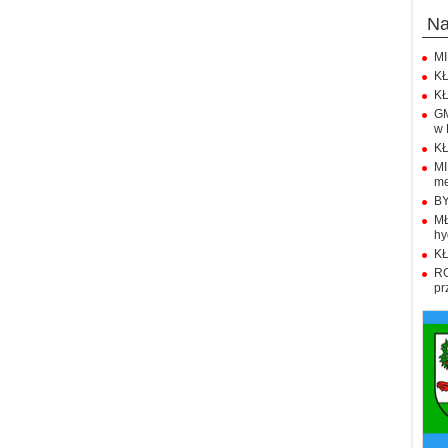
n
MI
KŁ
KŁ
GM
w 
KŁ
M
me
BY
M
hy
KŁ
R
pr