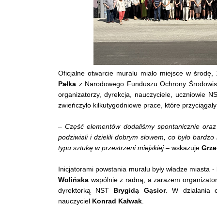
Oficjalne otwarcie muralu miało miejsce w środę,
Pałka
z Narodowego Funduszu Ochrony Środowiska
organizatorzy, dyrekcja, nauczyciele, uczniowie N
zwieńczyło kilkutygodniowe prace, które przyciąg
–
Część elementów dodaliśmy spontanicznie oraz
podziwiali i dzielili dobrym słowem, co było bardzo
typu sztukę w przestrzeni miejskiej
– wskazuje
Grze
Inicjatorami powstania muralu były władze miasta -
Wolińska
wspólnie z radną, a zarazem organizatork
dyrektorką NST
Brygidą Gąsior
. W działania 
nauczyciel
Konrad Kałwak
.