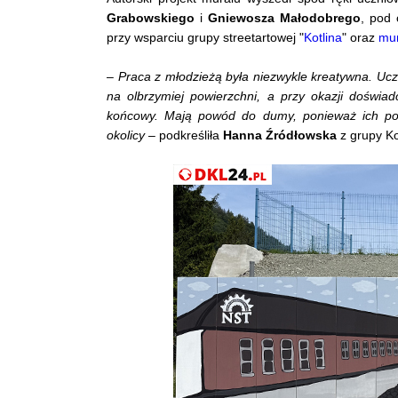
Grabowskiego
i
Gniewosza Małodobrego
, pod 
przy wsparciu grupy streetartowej "
Kotlina
" oraz
mur
–
Praca z młodzieżą była niezwykle kreatywna. Uc
na olbrzymiej powierzchni, a przy okazji doświad
końcowy. Mają powód do dumy, ponieważ ich pomys
okolicy
– podkreśliła
Hanna Źródłowska
z grupy Ko