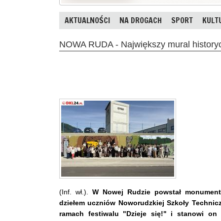
AKTUALNOŚCI
NA DROGACH
SPORT
KULT
NOWA RUDA - Największy mural historyc
(Inf. wł.).
W Nowej Rudzie powstał monumental
dziełem uczniów Noworudzkiej Szkoły Techniczn
ramach festiwalu "Dzieje się!" i stanowi on 