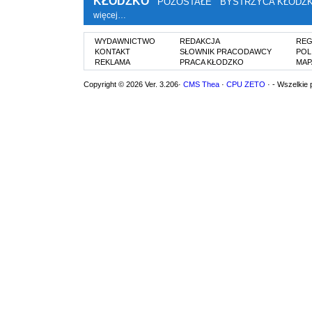
KŁODZKO
POZOSTAŁE
BYSTRZYCA KŁODZ
więcej…
WYDAWNICTWO
REDAKCJA
REG
KONTAKT
SŁOWNIK PRACODAWCY
POL
REKLAMA
PRACA KŁODZKO
MAP
Copyright © 2026 Ver. 3.206·
CMS Thea
·
CPU ZETO
· - Wszelkie