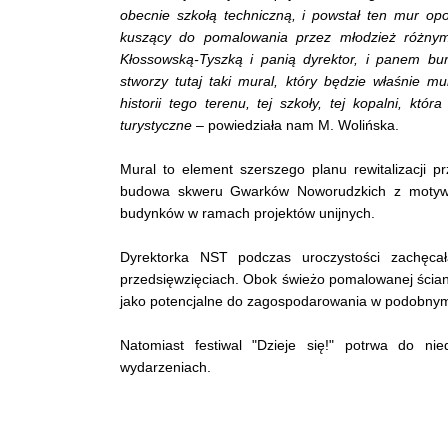
obecnie szkołą techniczną, i powstał ten mur opor
kuszący do pomalowania przez młodzież różnym
Kłossowską-Tyszką i panią dyrektor, i panem bu
stworzy tutaj taki mural, który będzie właśnie 
historii tego terenu, tej szkoły, tej kopalni, któr
turystyczne
– powiedziała nam M. Wolińska.
Mural to element szerszego planu rewitalizacji pr
budowa skweru Gwarków Noworudzkich z motywam
budynków w ramach projektów unijnych.
Dyrektorka NST podczas uroczystości zachęca
przedsięwzięciach. Obok świeżo pomalowanej ściany 
jako potencjalne do zagospodarowania w podobnym
Natomiast festiwal "Dzieje się!" potrwa do ni
wydarzeniach.