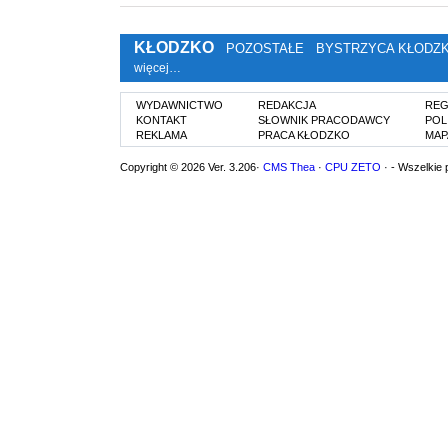
KŁODZKO
POZOSTAŁE
BYSTRZYCA KŁODZ
więcej…
WYDAWNICTWO
REDAKCJA
REG
KONTAKT
SŁOWNIK PRACODAWCY
POL
REKLAMA
PRACA KŁODZKO
MAP
Copyright © 2026 Ver. 3.206·
CMS Thea
·
CPU ZETO
· - Wszelkie