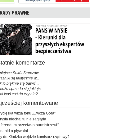
RADY PRAWNE
ostatnie komentarze
miejsce Sokół Starczów
szniki są faktycznie w...
k to pięknie się bawić,...
może sprzeda się jakiejś...
mi ktoś coś da czy nie?...
najczęściej komentowane
ycięska wizja fortu „Owcza Góra”
rysta niechaj tu nie zagląda
ferendum przeciwko burmistrzowi?
nepid o pływalni
y do Kłodzka wejdzie komisarz rządowy?