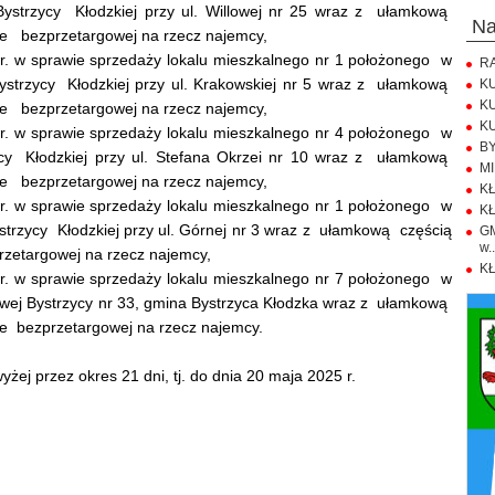
strzycy Kłodzkiej przy ul. Willowej nr 25 wraz z ułamkową
n
dze bezprzetargowej na rzecz najemcy,
 r. w sprawie sprzedaży lokalu mieszkalnego nr 1 położonego w
RA
trzycy Kłodzkiej przy ul. Krakowskiej nr 5 wraz z ułamkową
KU
KU
dze bezprzetargowej na rzecz najemcy,
KU
 r. w sprawie sprzedaży lokalu mieszkalnego nr 4 położonego w
BY
y Kłodzkiej przy ul. Stefana Okrzei nr 10 wraz z ułamkową
MI
dze bezprzetargowej na rzecz najemcy,
KŁ
 r. w sprawie sprzedaży lokalu mieszkalnego nr 1 położonego w
KŁ
rzycy Kłodzkiej przy ul. Górnej nr 3 wraz z ułamkową częścią
GM
w..
rzetargowej na rzecz najemcy,
KŁ
 r. w sprawie sprzedaży lokalu mieszkalnego nr 7 położonego w
ej Bystrzycy nr 33, gmina Bystrzyca Kłodzka wraz z ułamkową
dze bezprzetargowej na rzecz najemcy.
ej przez okres 21 dni, tj. do dnia 20 maja 2025 r.