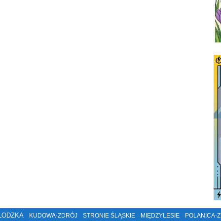
ŁODZKA
KUDOWA-ZDRÓJ
STRONIE ŚLĄSKIE
MIĘDZYLESIE
POLANICA-