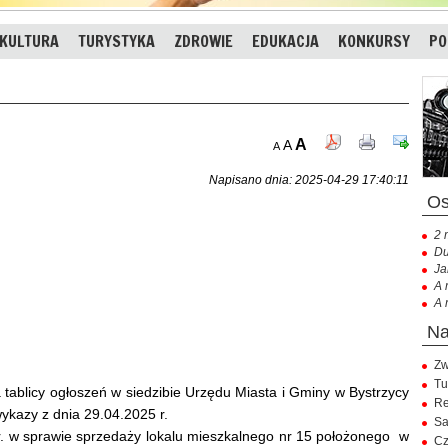
KULTURA
TURYSTYKA
ZDROWIE
EDUKACJA
KONKURSY
PO
A
A
A
Napisano dnia: 2025-04-29 17:40:11
2 
Du
Ja
A 
A 
Zw
Tu
a tablicy ogłoszeń w siedzibie Urzędu Miasta i Gminy w Bystrzycy
Re
ykazy z dnia 29.04.2025 r.
Sa
r. w sprawie sprzedaży lokalu mieszkalnego nr 15 położonego w
Cz