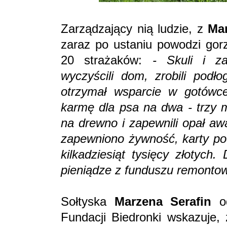
Zarządzający nią ludzie, z
Ma
zaraz po ustaniu powodzi gor
20 strażaków:
- Skuli i za
wyczyścili dom, zrobili pod
otrzymał wsparcie w gotówce
karmę dla psa na dwa - trzy m
na drewno i zapewnili opał aw
zapewniono żywność, karty po
kilkadziesiąt tysięcy złotych
pieniądze z funduszu remontow
Sołtyska
Marzena Serafin
od
Fundacji Biedronki wskazuje,