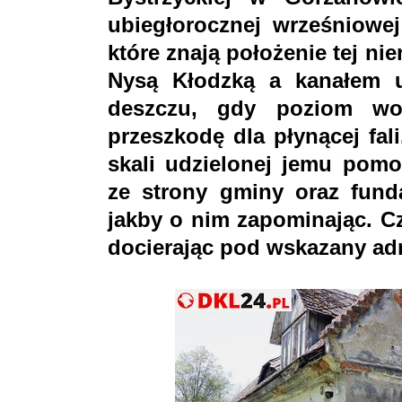
ubiegłorocznej wrześniowej
które znają położenie tej ni
Nysą Kłodzką a kanałem u
deszczu, gdy poziom wo
przeszkodę dla płynącej fal
skali udzielonej jemu pom
ze strony gminy oraz fundac
jakby o nim zapominając. Cz
docierając pod wskazany ad