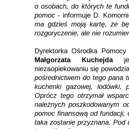
o osobach, do których te fund
pomoc
- informuje D. Komorn
ma gdzieś moją kartę, że b
rozgoryczenie, ale nie rozumie
Dyrektorka Ośrodka Pomocy S
Małgorzata Kuchejda
jes
niezaopiekowaniu się powodz
pośrednictwem do tego pana tr
kuchenki gazowej, lodówki, p
Oprócz tego otrzymał wsparc
należnych poszkodowanym od
pomoc finansową od fundacji, 
taka zostanie przyznana. Pod 