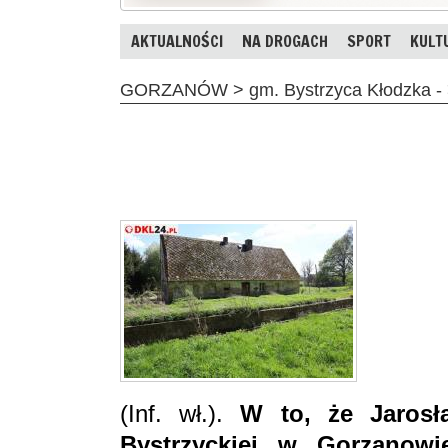
AKTUALNOŚCI
NA DROGACH
SPORT
KULT
GORZANÓW > gm. Bystrzyca Kłodzka -
(Inf. wł.).
W to, że Jarosł
Bystrzyckiej w Gorzanow