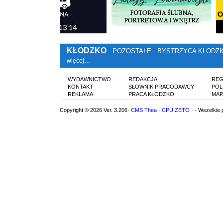
KŁODZKO
POZOSTAŁE
BYSTRZYCA KŁODZ
więcej…
WYDAWNICTWO
REDAKCJA
REG
KONTAKT
SŁOWNIK PRACODAWCY
POL
REKLAMA
PRACA KŁODZKO
MAP
Copyright © 2026 Ver. 3.206·
CMS Thea
·
CPU ZETO
· - Wszelkie