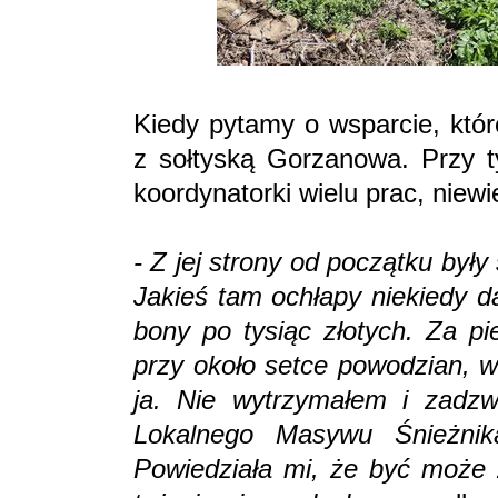
Kiedy pytamy o wsparcie, któr
z sołtyską Gorzanowa. Przy ty
koordynatorki wielu prac, niewie
- Z jej strony od początku był
Jakieś tam ochłapy niekiedy d
bony po tysiąc złotych. Za pi
przy około setce powodzian, w
ja. Nie wytrzymałem i zadz
Lokalnego Masywu Śnieżnika
Powiedziała mi, że być może z