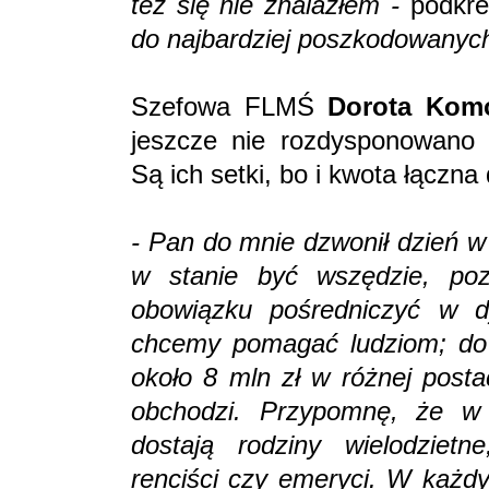
też się nie znalazłem -
podkr
do najbardziej poszkodowanych
Szefowa FLMŚ
Dorota Kom
jeszcze nie rozdysponowano
Są ich setki, bo i kwota łączna 
- Pan do mnie dzwonił dzień w
w stanie być wszędzie, po
obowiązku pośredniczyć w d
chcemy pomagać ludziom; do t
około 8 mln zł w różnej posta
obchodzi. Przypomnę, że w p
dostają rodziny wielodzietne
renciści czy emeryci. W każ