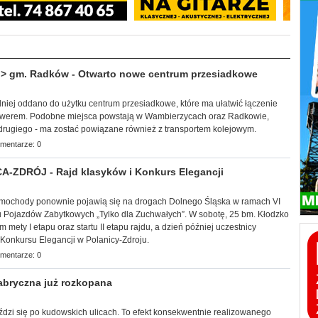
 gm. Radków - Otwarto nowe centrum przesiadkowe
edniej oddano do użytku centrum przesiadkowe, które ma ułatwić łączenie
werem. Podobne miejsca powstają w Wambierzycach oraz Radkowie,
 drugiego - ma zostać powiązane również z transportem kolejowym.
mentarze: 0
-ZDRÓJ - Rajd klasyków i Konkurs Elegancji
samochody ponownie pojawią się na drogach Dolnego Śląska w ramach VI
Pojazdów Zabytkowych „Tylko dla Zuchwałych”. W sobotę, 25 bm. Kłodzko
mety I etapu oraz startu II etapu rajdu, a dzień później uczestnicy
Konkursu Elegancji w Polanicy-Zdroju.
mentarze: 0
bryczna już rozkopana
jeździ się po kudowskich ulicach. To efekt konsekwentnie realizowanego