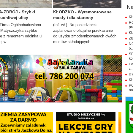
n
-ZDRÓJ - Szybki
KŁODZKO - Wyremontowane
KŁ
uchliwej ulicy
mosty i dla starosty
R
). Firma Ogólnobudowlana
(Inf. wł.). Na poniedziałek
pr
Matyszczyka szybko
zaplanowano oficjalne przekazanie
KŁ
ię z remontem odcinka ul.
do użytku zmodernizowanych dwóch
ZI
j w...
mostów składających...
NO
o..
S
ko
LĄ
z..
BY
KŁ
PO
na.