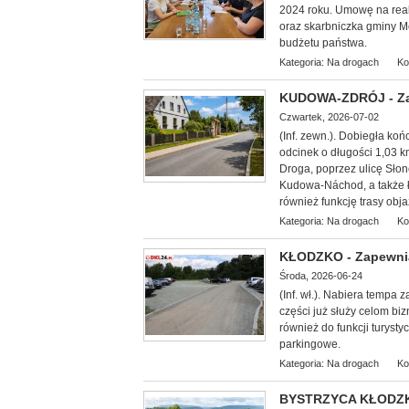
2024 roku. Umowę na real
oraz skarbniczka gminy M
budżetu państwa.
Kategoria:
Na drogach
Ko
KUDOWA-ZDRÓJ - Zak
Czwartek, 2026-07-02
(Inf. zewn.). Dobiegła ko
odcinek o długości 1,03 
Droga, poprzez ulicę Sło
Kudowa-Náchod, a także ł
również funkcję trasy obj
Kategoria:
Na drogach
Ko
KŁODZKO - Zapewnią
Środa, 2026-06-24
(Inf. wł.). Nabiera temp
części już służy celom bi
również do funkcji turyst
parkingowe.
Kategoria:
Na drogach
Ko
BYSTRZYCA KŁODZKA 