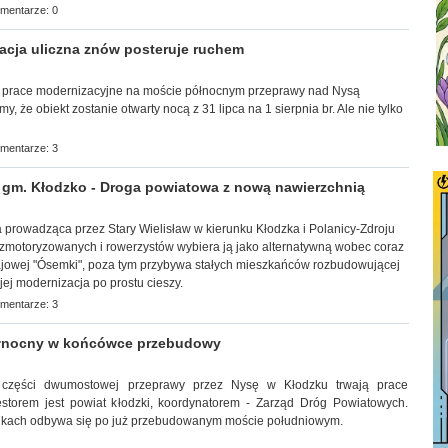
mentarze: 0
cja uliczna znów posteruje ruchem
 prace modernizacyjne na moście północnym przeprawy nad Nysą
y, że obiekt zostanie otwarty nocą z 31 lipca na 1 sierpnia br. Ale nie tylko
mentarze: 3
gm. Kłodzko - Droga powiatowa z nową nawierzchnią
wa prowadząca przez Stary Wielisław w kierunku Kłodzka i Polanicy-Zdroju
zmotoryzowanych i rowerzystów wybiera ją jako alternatywną wobec coraz
ajowej "Ósemki", poza tym przybywa stałych mieszkańców rozbudowującej
jej modernizacja po prostu cieszy.
mentarze: 3
łnocny w końcówce przebudowy
ej części dwumostowej przeprawy przez Nysę w Kłodzku trwają prace
estorem jest powiat kłodzki, koordynatorem - Zarząd Dróg Powiatowych.
nkach odbywa się po już przebudowanym moście południowym.