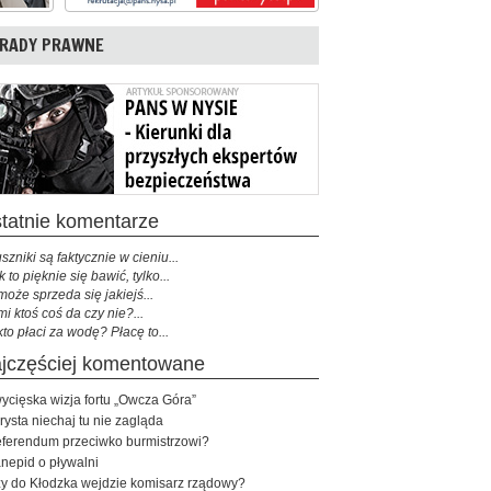
RADY PRAWNE
ostatnie komentarze
szniki są faktycznie w cieniu...
k to pięknie się bawić, tylko...
może sprzeda się jakiejś...
mi ktoś coś da czy nie?...
kto płaci za wodę? Płacę to...
najczęściej komentowane
ycięska wizja fortu „Owcza Góra”
rysta niechaj tu nie zagląda
ferendum przeciwko burmistrzowi?
nepid o pływalni
y do Kłodzka wejdzie komisarz rządowy?