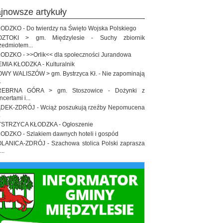
ajnowsze artykuły
ODZKO - Do twierdzy na Święto Wojska Polskiego
OZTOKI > gm. Międzylesie - Suchy zbiornik
zedmiotem...
ODZKO - >>Orlik<< dla społeczności Jurandowa
EMIA KŁODZKA - Kulturalnik
WY WALISZÓW > gm. Bystrzyca Kł. - Nie zapominają
.
REBRNA GÓRA > gm. Stoszowice - Dożynki z
ncertami i...
DEK-ZDRÓJ - Wciąż poszukują rzeźby Nepomucena
.
STRZYCA KŁODZKA - Ogłoszenie
ODZKO - Szlakiem dawnych hoteli i gospód
LANICA-ZDRÓJ - Szachowa stolica Polski zaprasza
..