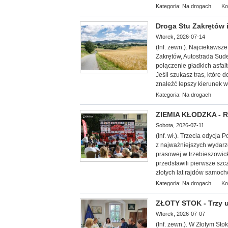
Kategoria:
Na drogach
Ko
Droga Stu Zakrętów i
Wtorek, 2026-07-14
(Inf. zewn.).
Najciekawsze 
Zakrętów, Autostrada Sud
połączenie gładkich asfal
Jeśli szukasz tras, które 
znaleźć lepszy kierunek w
Kategoria:
Na drogach
ZIEMIA KŁODZKA - Ra
Sobota, 2026-07-11
(Inf. wł.). Trzecia edycj
z najważniejszych wydarze
prasowej w trzebieszowic
przedstawili pierwsze szc
złotych lat rajdów samoc
Kategoria:
Na drogach
Ko
ZŁOTY STOK - Trzy 
Wtorek, 2026-07-07
(Inf. zewn.). W Złotym St