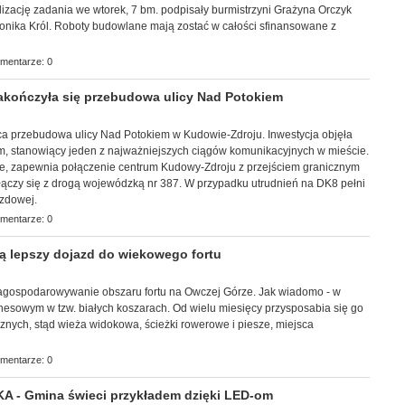
izację zadania we wtorek, 7 bm. podpisały burmistrzyni Grażyna Orczyk
onika Król. Roboty budowlane mają zostać w całości sfinansowane z
mentarze: 0
ończyła się przebudowa ulicy Nad Potokiem
ńca przebudowa ulicy Nad Potokiem w Kudowie-Zdroju. Inwestycja objęła
km, stanowiący jeden z najważniejszych ciągów komunikacyjnych w mieście.
ne, zapewnia połączenie centrum Kudowy-Zdroju z przejściem granicznym
ączy się z drogą wojewódzką nr 387. W przypadku utrudnień na DK8 pełni
azdowej.
mentarze: 0
 lepszy dojazd do wiekowego fortu
a zagospodarowywanie obszaru fortu na Owczej Górze. Jak wiadomo - w
znesowym w tzw. białych koszarach. Od wielu miesięcy przysposabia się go
ycznych, stąd wieża widokowa, ścieżki rowerowe i piesze, miejsca
mentarze: 0
- Gmina świeci przykładem dzięki LED-om