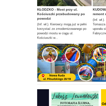
KŁODZKO - Most przy ul.
KUDOWA
Kościuszki przebudowany po
remont r
powodzi
(Inf. wł.
(Inf. wł.). Kierowcy mogą już w pełni
Tomasza 
korzystać ze zmodernizowanego po
uporała s
powodzi mostu w ciągu ul.
Fabryczne
Kościuszki w...