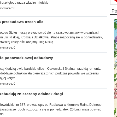
 przyjętego przez władze miejskie.
mentarze: 0
p
 przebudowa trzech ulic
Złotego Stoku muszą przygotować się na czasowe zmiany w organizacji
 ulic Niskiej, Krótkiej i Działkowej. Prace rozpoczną się w poniedziałek,
erwszej kolejności obejmą ulicę Niską.
mentarze: 0
 do popowodziowej odbudowy
Nysą Kłodzką dwie bardzkie ulice - Krakowska i Skalna - przejdą remonty.
 dotkliwie potraktowała pierwszą z nich podczas powodzi we wrześniu
ą jej koryta.
mentarze: 0
ebudują zniszczony odcinek drogi
ojewódzkiej nr 387, prowadzący od Radkowa w kierunku Ratna Dolnego,
Zasadnicze roboty rozpoczną się w poniedziałek, 20 bm. i mają potrwać
dni.