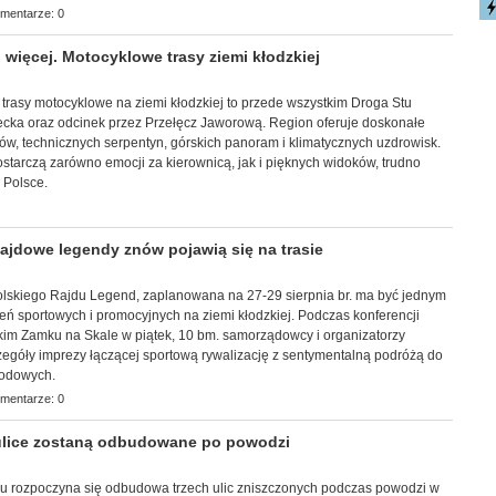
mentarze: 0
 więcej. Motocyklowe trasy ziemi kłodzkiej
trasy motocyklowe na ziemi kłodzkiej to przede wszystkim Droga Stu
ecka oraz odcinek przez Przełęcz Jaworową. Region oferuje doskonałe
tów, technicznych serpentyn, górskich panoram i klimatycznych uzdrowisk.
dostarczą zarówno emocji za kierownicą, jak i pięknych widoków, trudno
 Polsce.
jdowe legendy znów pojawią się na trasie
a Polskiego Rajdu Legend, zaplanowana na 27-29 sierpnia br. ma być jednym
ń sportowych i promocyjnych na ziemi kłodzkiej. Podczas konferencji
kim Zamku na Skale w piątek, 10 bm. samorządowcy i organizatorzy
zegóły imprezy łączącej sportową rywalizację z sentymentalną podróżą do
hodowych.
mentarze: 0
ulice zostaną odbudowane po powodzi
oku rozpoczyna się odbudowa trzech ulic zniszczonych podczas powodzi w