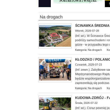
Na drogach
ŚCINAWKA ŚREDNIA >
Wtorek, 2026-07-28
(Inf. wł.). W Ścinawce Śr
podróży samochodem i ro
gdzie - w przypadku tego
Kategoria:
Na drogach
Ko
KŁODZKO / POLANICA
Czwartek, 2026-07-23
(Inf. zewn.). Zabytkowe 
Międzynarodowego Rajdu 
będzie współorganizatorem 
zaprezentują się podczas 
Kategoria:
Na drogach
Ko
KUDOWA-ZDRÓJ - Fa
Środa, 2026-07-22
(Inf. wł.). Coraz pewniej 