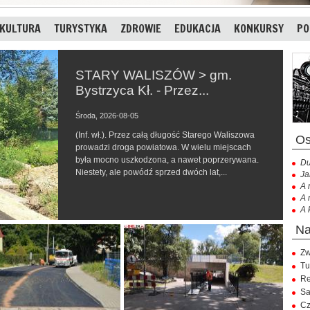
KULTURA
TURYSTYKA
ZDROWIE
EDUKACJA
KONKURSY
PO
STARY WALISZÓW > gm.
Bystrzyca Kł. - Przez...
Środa, 2026-08-05
(Inf. wł.). Przez całą długość Starego Waliszowa
prowadzi droga powiatowa. W wielu miejscach
była mocno uszkodzona, a nawet poprzerywana.
Du
Niestety, ale powódź sprzed dwóch lat,...
Ja
A 
A 
A 
Zw
Tu
Re
Sa
Cz