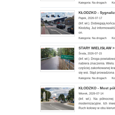
Kategoria:
Na drogach
Ko
KŁODZKO - Sygnaliza
Piątek, 2026-07-17
(Inf. wł.). Dobiegają k
ońca
Kłodzką. Już informowaliśm
on.
Kategoria:
Na drogach
Ko
STARY WIELISŁAW > 
Środa, 2026-07-15
(Inf. wł.). Droga powiato
nabiera znaczenia. Wielu
częściej zakorkowanej kr
się wsi. Stąd prowadzona 
Kategoria:
Na drogach
Ko
KŁODZKO - Most pó
Wtorek, 2026-07-14
(Inf. wł.). Na północn
modernizacyjne. Ich inw
Ruch kołowy w obu kieru