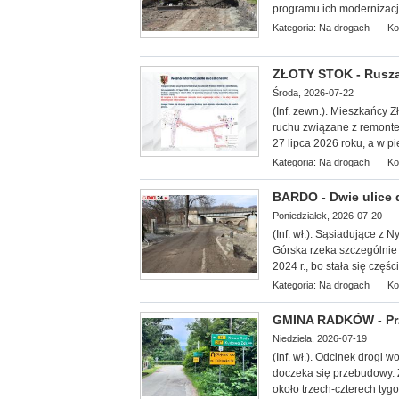
programu ich modernizacji
Kategoria:
Na drogach
Ko
ZŁOTY STOK - Rusza
Środa, 2026-07-22
(Inf. zewn.). Mieszkańcy 
ruchu związane z remontem
27 lipca 2026 roku, a w pi
Kategoria:
Na drogach
Ko
BARDO - Dwie ulice
Poniedziałek, 2026-07-20
(Inf. wł.). Sąsiadujące z 
Górska rzeka szczególnie
2024 r., bo stała się części
Kategoria:
Na drogach
Ko
GMINA RADKÓW - Prz
Niedziela, 2026-07-19
(Inf. wł.).
Odcinek drogi w
doczeka się przebudowy. 
około trzech-czterech tygo