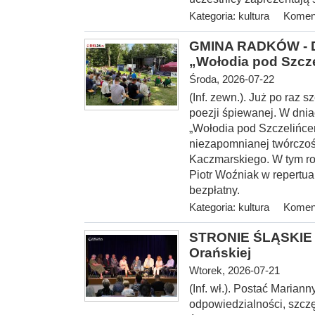
Kategoria:
kultura
Koment
GMINA RADKÓW - Dw
„Wołodia pod Szcz
Środa, 2026-07-22
(Inf. zewn.). Już po raz
poezji śpiewanej. W dnia
„Wołodia pod Szczelińce
niezapomnianej twórczoś
Kaczmarskiego. W tym ro
Piotr Woźniak w repertu
bezpłatny.
Kategoria:
kultura
Koment
STRONIE ŚLĄSKIE -
Orańskiej
Wtorek, 2026-07-21
(Inf. wł.). Postać Marian
odpowiedzialności, szcz