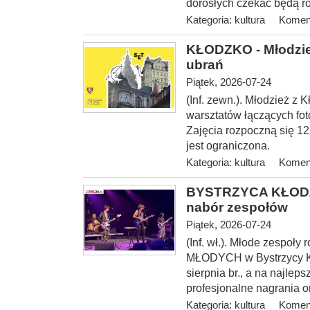
dorosłych czekać będą ró
Kategoria:
kultura
Koment
KŁODZKO - Młodzież
ubrań
Piątek, 2026-07-24
(Inf. zewn.). Młodzież z 
warsztatów łączących fot
Zajęcia rozpoczną się 12 
jest ograniczona.
Kategoria:
kultura
Koment
BYSTRZYCA KŁODZ
nabór zespołów
Piątek, 2026-07-24
(Inf. wł.). Młode zespoł
MŁODYCH w Bystrzycy Kło
sierpnia br., a na najlep
profesjonalne nagrania o
Kategoria:
kultura
Koment