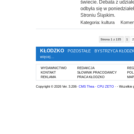
świecie. Debata z udzia
odbyła się w poniedziałek
Stroniu Śląskim.
Kategoria:
kultura
Koment
Strona 1 z 135
1
2
KŁODZKO
POZOSTAŁE
BYSTRZYCA KŁODZ
więcej…
WYDAWNICTWO
REDAKCJA
REG
KONTAKT
SŁOWNIK PRACODAWCY
POL
REKLAMA
PRACA KŁODZKO
MAP
Copyright © 2026 Ver. 3.206·
CMS Thea
·
CPU ZETO
· - Wszelkie