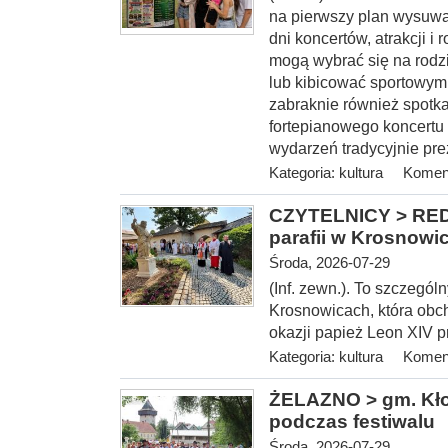
na pierwszy plan wysuwa
dni koncertów, atrakcji 
mogą wybrać się na rodz
lub kibicować sportowym
zabraknie również spotka
fortepianowego koncertu 
wydarzeń tradycyjnie pre
Kategoria:
kultura
Koment
CZYTELNICY > REDA
parafii w Krosnowi
Środa, 2026-07-29
(Inf. zewn.). To szczegól
Krosnowicach, która obcho
okazji papież Leon XIV 
Kategoria:
kultura
Koment
ŻELAZNO > gm. Kłod
podczas festiwalu
Środa, 2026-07-29