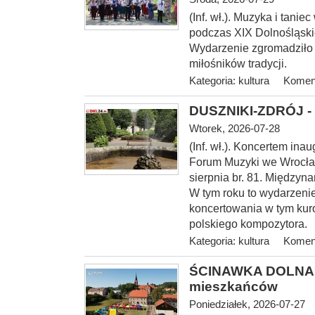
(Inf. wł.). Muzyka i tani
podczas XIX Dolnośląski
Wydarzenie zgromadziło
miłośników tradycji.
Kategoria:
kultura
Koment
DUSZNIKI-ZDRÓJ - 
Wtorek, 2026-07-28
(Inf. wł.). Koncerte
m inau
Forum Muzyki we Wrocław
sierpnia br. 81. Między
W tym roku to wydarzenie
koncertowania w tym kur
polskiego kompozytora.
Kategoria:
kultura
Koment
ŚCINAWKA DOLNA > 
mieszkańców
Poniedziałek, 2026-07-27