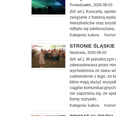
Poniedziałek, 2026-08-03
(Inf. wł.). Koncerty, spo
związane z historią wyda
mieszkańców oraz turystó
odbyła się jubileuszowa,
Kategoria:
kultura
Koment
STRONIE ŚLĄSKIE -
Niedziela, 2026-08-02
(Inf. wł.). W pohutniczym
zdewastowana przez mini
wychodzenia ze stanu wi
zadowolenie z tego, że k
które mają służyć wszyst
ciągów komunikacyjnych, 
nie zapomina się, że spo
formy rozrywki.
Kategoria:
kultura
Koment