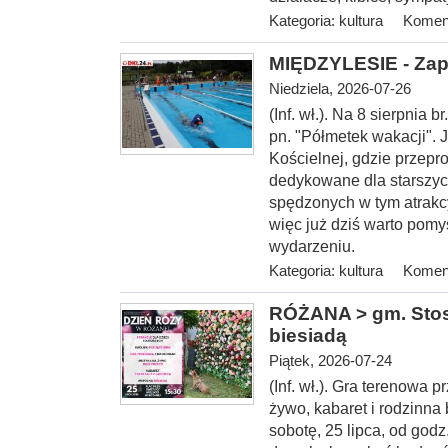
Kategoria:
kultura
Koment
MIĘDZYLESIE - Zap
Niedziela, 2026-07-26
(Inf. wł.). Na 8 sierp
nia b
pn. "Półmetek wakacji". 
Kościelnej, gdzie przepr
dedykowane dla starszyc
spędzonych w tym atrakc
więc już dziś warto pomy
wydarzeniu.
Kategoria:
kultura
Koment
RÓŻANA > gm. Stosz
biesiadą
Piątek, 2026-07-24
(Inf. wł.). Gra terenowa
żywo, kabaret i rodzinna
sobotę, 25 lipca, od
godz.