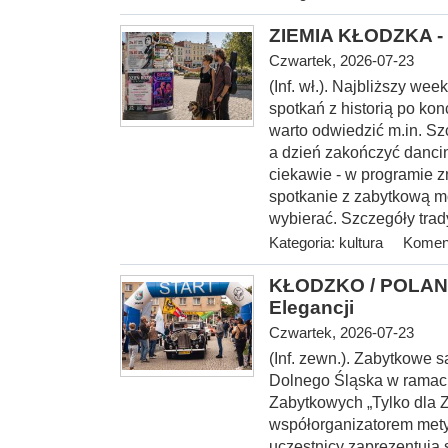
ZIEMIA KŁODZKA - 
Czwartek, 2026-07-23
(Inf. wł.). Najbliższy w
spotkań z historią po kon
warto odwiedzić m.in. S
a dzień zakończyć danci
ciekawie - w programie z
spotkanie z zabytkową m
wybierać. Szczegóły trad
Kategoria:
kultura
Koment
KŁODZKO / POLANI
Elegancji
Czwartek, 2026-07-23
(Inf. zewn.). Zabytkowe
Dolnego Śląska w rama
Zabytkowych „Tylko dla 
współorganizatorem mety I
uczestnicy zaprezentują 