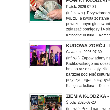
POWIAT KŁODZKI - 
Piątek, 2026-07-31
(Inf. zewn.). Przyszłoroc
tys. zł. Ta kwota zostani
powszechnym głosowaniu
zgłaszać pomiędzy 14 sie
Kategoria:
kultura
Koment
KUDOWA-ZDRÓJ - I 
Czwartek, 2026-07-30
(Inf.
wł.). Zapowiadany na
Królikowskiego nie dosze
bm. po raz dziesiąty. Nie
bardziej pogłębić kultur
przyczyn organizacyjnych
Kategoria:
kultura
Koment
ZIEMIA KŁODZKA - 
Środa, 2026-07-29
(Inf. wł.). Przed nami w