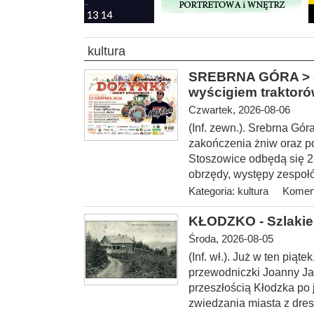
kultura
SREBRNA GÓRA > gm
wyścigiem traktor
Czwartek, 2026-08-06
(Inf. zewn.). Srebrna Gó
zakończenia żniw oraz p
Stoszowice odbędą się 22 
obrzędy, występy zespołó
Kategoria:
kultura
Koment
KŁODZKO - Szlakie
Środa, 2026-08-05
(Inf. wł.
). Już w ten piąt
przewodniczki Joanny Ja
przeszłością Kłodzka po
zwiedzania miasta z dres