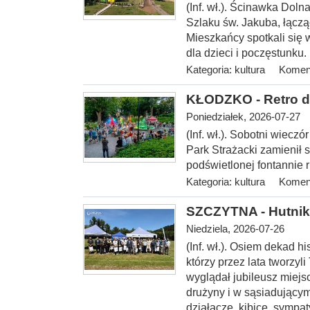
(Inf. wł.). Ścinawka Dol
Szlaku św. Jakuba, łączą
Mieszkańcy spotkali się w
dla dzieci i poczęstunku.
Kategoria:
kultura
Koment
KŁODZKO - Retro d
Poniedziałek, 2026-07-27
(Inf. wł.). Sobotni wiecz
Park Strażacki zamienił s
podświetlonej fontannie ru
Kategoria:
kultura
Koment
SZCZYTNA - Hutnik 
Niedziela, 2026-07-26
(Inf. wł.). Osiem dekad hi
którzy przez lata tworzyl
wyglądał jubileusz miejs
drużyny i w sąsiadującym
działacze, kibice, sympa