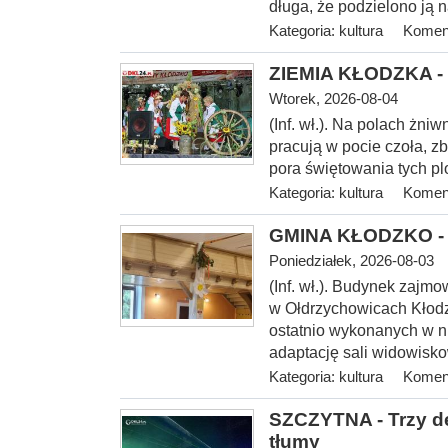
długa, że podzielono ją n
Kategoria:
kultura
Koment
ZIEMIA KŁODZKA - 
Wtorek, 2026-08-04
(Inf. wł.). Na
polach żniwn
pracują w pocie czoła, z
pora świętowania tych p
Kategoria:
kultura
Koment
GMINA KŁODZKO - O
Poniedziałek, 2026-08-03
(Inf. wł.). Budynek zajmo
w Ołdrzychowicach Kłodz
ostatnio wykonanych w ni
adaptację sali widowis
Kategoria:
kultura
Koment
SZCZYTNA - Trzy de
tłumy