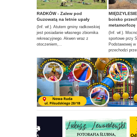
RADKÓW - Zalew pod
MIĘDZYLESIE 
Guzowatą na letnie upały
boisko przec
metamorfozę
(Inf. wł.). Atutem gminy radkowskiej
jest posiadanie własnego zbiornika
(Inf. wł.). Moc
rekreacyjnego. Akwen wraz z
sportowe przy 
otoczeniem,...
Podstawowej w 
przechodzi prze