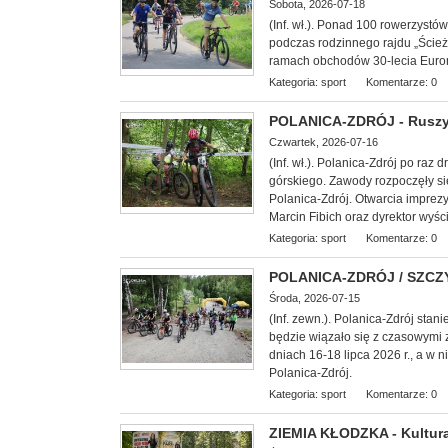
Sobota, 2026-07-18
(Inf. wł.). Ponad 100 rowerzyst
podczas rodzinnego rajdu „Ście
ramach obchodów 30-lecia Euror
Kategoria:
sport
Komentarze: 0
POLANICA-ZDRÓJ - Ruszył
Czwartek, 2026-07-16
(Inf. wł.). Polanica-Zdrój po raz
górskiego. Zawody rozpoczęły s
Polanica-Zdrój. Otwarcia imprez
Marcin Fibich oraz dyrektor wyśc
Kategoria:
sport
Komentarze: 0
POLANICA-ZDRÓJ / SZCZYT
Środa, 2026-07-15
(Inf. zewn.). Polanica-Zdrój stani
będzie wiązało się z czasowymi 
dniach 16-18 lipca 2026 r., a w 
Polanica-Zdrój.
Kategoria:
sport
Komentarze: 0
ZIEMIA KŁODZKA - Kultura