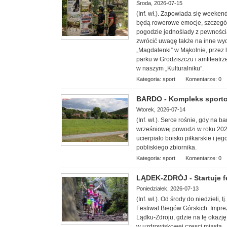
Środa, 2026-07-15
(Inf. wł.). Zapowiada się week
będą rowerowe emocje, szczególn
pogodzie jednoślady z pewnością 
zwrócić uwagę także na inne wy
„Magdalenki” w Mąkolnie, przez 
parku w Grodziszczu i amfiteatrz
w naszym „Kulturalniku”.
Kategoria:
sport
Komentarze: 0
BARDO - Kompleks sporto
Wtorek, 2026-07-14
(Inf. wł.). Serce rośnie, gdy na 
wrześniowej powodzi w roku 20
ucierpiało boisko piłkarskie i 
pobliskiego zbiornika.
Kategoria:
sport
Komentarze: 0
LĄDEK-ZDRÓJ - Startuje f
Poniedziałek, 2026-07-13
(Inf. wł.). Od środy do niedzieli,
Festiwal Biegów Górskich. Impre
Lądku-Zdroju, gdzie na tę okazję
w uzdrowiskowej częsci miasta.