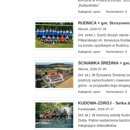
koncertu w Polanicy-Zdroju. Szc
„Kulturalniku”.
Kategoria:
sport
Komentarze: 0
RUDNICA > gm. Stoszowice -
Wtorek, 2026-07-28
(Inf. zewn.). Sześć drużyn stan
Piłkarskiego im. Ireneusza Kosta
na boisku sportowym w Rudnicy.
Kategoria:
sport
Komentarze: 0
ŚCINAWKA ŚREDNIA > gm. 
Wtorek, 2026-07-28
(Inf. wł.). W Ścinawce Średniej 
podróży samochodem i rowerem.
gdzie - w przypadku tego drugie
Kategoria:
sport
Komentarze: 0
KUDOWA-ZDRÓJ - Setka b
Poniedziałek, 2026-07-27
(Inf. wł.). W minioną
sobotę Kudow
Duba. Patron wydarzenia bardzo 
integrujące lekkoatletów.