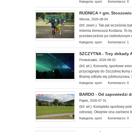
Kategoria:
sport
Komentarze: 0
RUDNICA > gm. Stoszowice 
Wtorek, 2026-08-04
(Inf. zewn.). Tak jak wcześniej b
imienia Ireneusza Kostana. To był
przedwcześnie po niefortunnym
Kategoria:
sport
Komentarze: 1
SZCZYTNA - Trzy dekady Ag
Poniedziałek, 2026-08-03
(Inf. wł.). Koncerty, sportowe e
przyciągnęły do Szczytnej tłumy 
Bramą odbyła się jubileuszowa, 3
Kategoria:
sport
Komentarze: 0
BARDO - Od zapowiedzi do 
Piątek, 2026-07-31
(Inf. wł.). Kompleks sportowy
poł
odnowę. Obejmie ona zarówno boi
Kategoria:
sport
Komentarze: 0