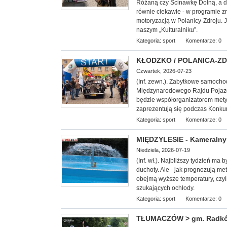
Różaną czy Ścinawkę Dolną, a d
równie ciekawie - w programie z
motoryzacją w Polanicy-Zdroju. 
naszym „Kulturalniku”.
Kategoria:
sport
Komentarze: 0
KŁODZKO / POLANICA-ZDRÓ
Czwartek, 2026-07-23
(Inf. zewn.). Zabytkowe samoch
Międzynarodowego Rajdu Pojazd
będzie współorganizatorem mety I 
zaprezentują się podczas Konkur
Kategoria:
sport
Komentarze: 0
MIĘDZYLESIE - Kameralny 
Niedziela, 2026-07-19
(Inf. wł.). Najbliższy tydzień ma
duchoty. Ale - jak prognozują met
obejmą wyższe temperatury, czyl
szukających ochłody.
Kategoria:
sport
Komentarze: 0
TŁUMACZÓW > gm. Radków -