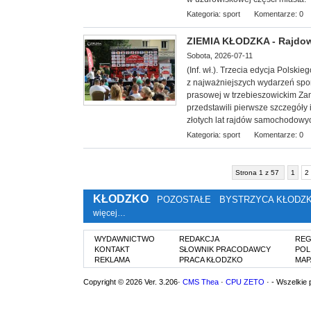
Kategoria:
sport
Komentarze: 0
ZIEMIA KŁODZKA - Rajdowe
Sobota, 2026-07-11
(Inf. wł.). Trzecia edycja Polsk
z najważniejszych wydarzeń spor
prasowej w trzebieszowickim Zam
przedstawili pierwsze szczegóły
złotych lat rajdów samochodowy
Kategoria:
sport
Komentarze: 0
Strona 1 z 57
1
2
KŁODZKO
POZOSTAŁE
BYSTRZYCA KŁODZ
więcej…
WYDAWNICTWO
REDAKCJA
REG
KONTAKT
SŁOWNIK PRACODAWCY
POL
REKLAMA
PRACA KŁODZKO
MAP
Copyright © 2026 Ver. 3.206·
CMS Thea
·
CPU ZETO
· - Wszelkie