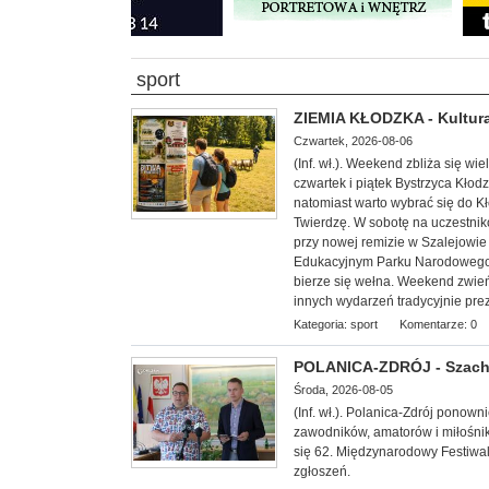
sport
ZIEMIA KŁODZKA - Kultura
Czwartek, 2026-08-06
(Inf. wł.). Weekend zbliża się w
czwartek i piątek Bystrzyca Kłod
natomiast warto wybrać się do 
Twierdzę. W sobotę na uczestnik
przy nowej remizie w Szalejowi
Edukacyjnym Parku Narodowego G
bierze się wełna. Weekend zwieńc
innych wydarzeń tradycyjnie pre
Kategoria:
sport
Komentarze: 0
POLANICA-ZDRÓJ - Szachow
Środa, 2026-08-05
(Inf. wł.). Polanica-Zdrój ponow
zawodników, amatorów i miłośnik
się 62. Międzynarodowy Festiwal
zgłoszeń.