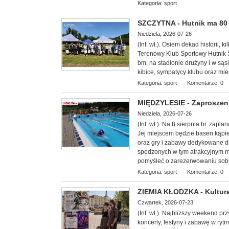
Kategoria:
sport
SZCZYTNA - Hutnik ma 80 l
Niedziela, 2026-07-26
(Inf. wł.). Osiem dekad historii, k
Terenowy Klub Sportowy Hutnik S
bm. na stadionie drużyny i w sąs
kibice, sympatycy klubu oraz mi
Kategoria:
sport
Komentarze: 0
MIĘDZYLESIE - Zaproszeni
Niedziela, 2026-07-26
(Inf. wł.). Na 8 sierp
nia br. zapla
Jej miejscem będzie basen kąpie
oraz gry i zabawy dedykowane dl
spędzonych w tym atrakcyjnym mi
pomyśleć o zarezerwowaniu sobi
Kategoria:
sport
Komentarze: 0
ZIEMIA KŁODZKA - Kultura
Czwartek, 2026-07-23
(Inf. wł.). Najbliższy weekend p
koncerty, festyny i zabawę w ryt