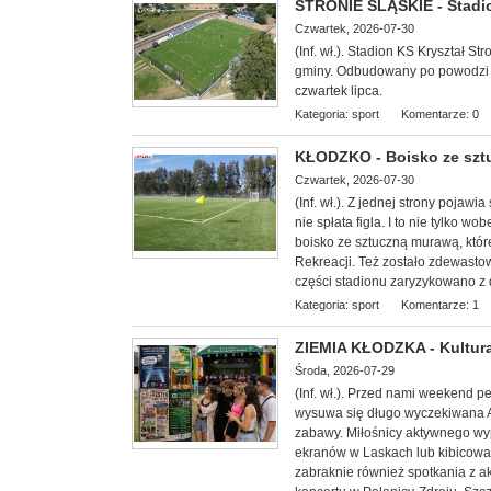
STRONIE ŚLĄSKIE - Stadi
Czwartek, 2026-07-30
(Inf. wł.). Stadion KS Kryształ 
gminy. Odbudowany po powodzi z w
czwartek lipca.
Kategoria:
sport
Komentarze: 0
KŁODZKO - Boisko ze sz
Czwartek, 2026-07-30
(Inf. wł.). Z jednej strony poja
nie spłata figla. I to nie tylko 
boisko ze sztuczną murawą, któr
Rekreacji. Też zostało zdewast
części stadionu zaryzykowano z 
Kategoria:
sport
Komentarze: 1
ZIEMIA KŁODZKA - Kultura
Środa, 2026-07-29
(Inf. wł.). Przed nami weekend 
wysuwa się długo wyczekiwana Agr
zabawy. Miłośnicy aktywnego wyp
ekranów w Laskach lub kibicowa
zabraknie również spotkania z a