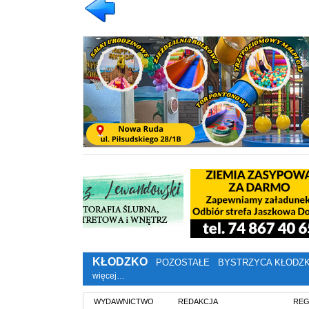
KŁODZKO
POZOSTAŁE
BYSTRZYCA KŁODZ
więcej…
WYDAWNICTWO
REDAKCJA
REG