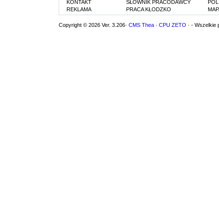
KONTAKT
SŁOWNIK PRACODAWCY
POL
REKLAMA
PRACA KŁODZKO
MAP
Copyright © 2026 Ver. 3.206·
CMS Thea
·
CPU ZETO
· - Wszelkie