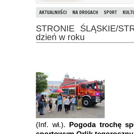
AKTUALNOŚCI
NA DROGACH
SPORT
KULT
STRONIE ŚLĄSKIE/STR
dzień w roku
(Inf. wł.).
Pogoda trochę spł
sportowym Orlik tegoroczny