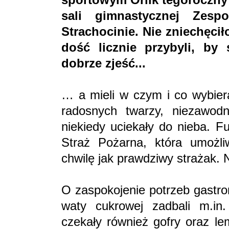
sali gimnastycznej Zes
Strachocinie. Nie zniechęcił
dość licznie przybyli, by
dobrze zjeść...
… a mieli w czym i co wybiera
radosnych twarzy, niezawod
niekiedy uciekały do nieba. F
Straż Pożarna, która umożli
chwilę jak prawdziwy strażak. N
O zaspokojenie potrzeb gastr
waty cukrowej zadbali m.in.
czekały również gofry oraz l