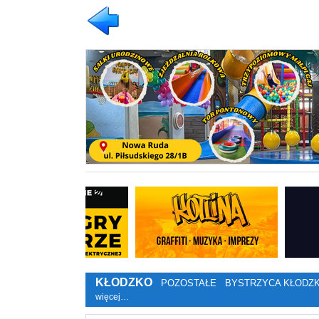
KŁODZKO
POZOSTAŁE
BYSTRZYCA KŁODZ
więcej…