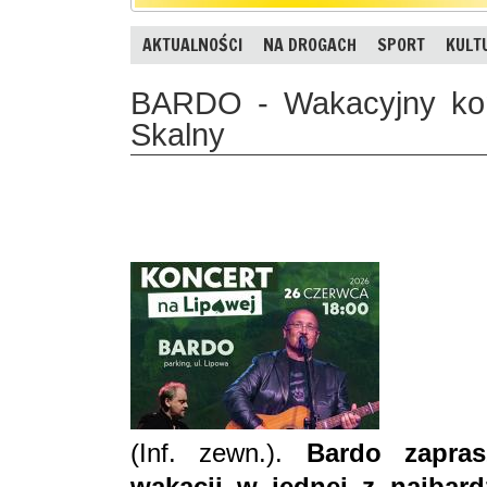
AKTUALNOŚCI
NA DROGACH
SPORT
KULT
BARDO - Wakacyjny kon
Skalny
(Inf. zewn.).
Bardo zapras
wakacji w jednej z najbard