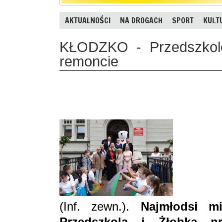
AKTUALNOŚCI
NA DROGACH
SPORT
KULT
KŁODZKO - Przedszkole
remoncie
(Inf. zewn.).
Najmłodsi m
Przedszkola i Żłobka n