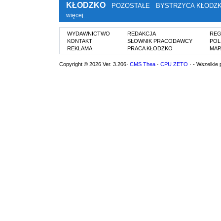
KŁODZKO
POZOSTAŁE
BYSTRZYCA KŁODZ
więcej…
WYDAWNICTWO
REDAKCJA
REG
KONTAKT
SŁOWNIK PRACODAWCY
POL
REKLAMA
PRACA KŁODZKO
MAP
Copyright © 2026 Ver. 3.206·
CMS Thea
·
CPU ZETO
· - Wszelkie