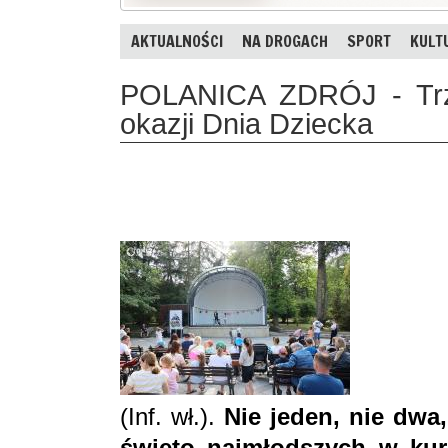
AKTUALNOŚCI
NA DROGACH
SPORT
KULT
POLANICA ZDRÓJ - Trzy
okazji Dnia Dziecka
(Inf. wł.).
Nie jeden, nie dwa,
święto najmłodszych w kur