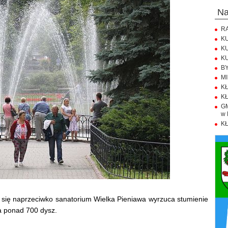
n
RA
KU
KU
KU
BY
MI
KŁ
KŁ
GM
w 
KŁ
się naprzeciwko sanatorium Wielka Pieniawa wyrzuca stumienie
a ponad 700 dysz.