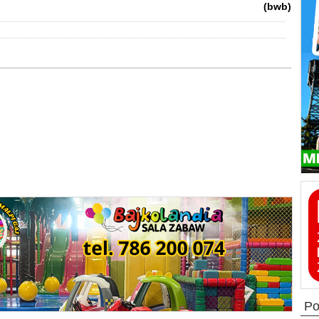
(bwb)
p