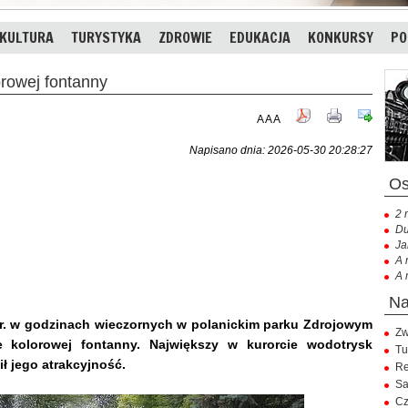
KULTURA
TURYSTYKA
ZDROWIE
EDUKACJA
KONKURSY
PO
owej fontanny
A
A
A
Napisano dnia: 2026-05-30 20:28:27
2 
Du
Ja
A 
A 
br. w godzinach wieczornych w polanickim parku Zdrojowym
Zw
kolorowej fontanny. Największy w kurorcie wodotrysk
Tu
ił jego atrakcyjność.
Re
Sa
Cz