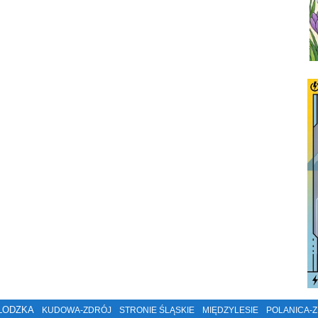
ŁODZKA
KUDOWA-ZDRÓJ
STRONIE ŚLĄSKIE
MIĘDZYLESIE
POLANICA-