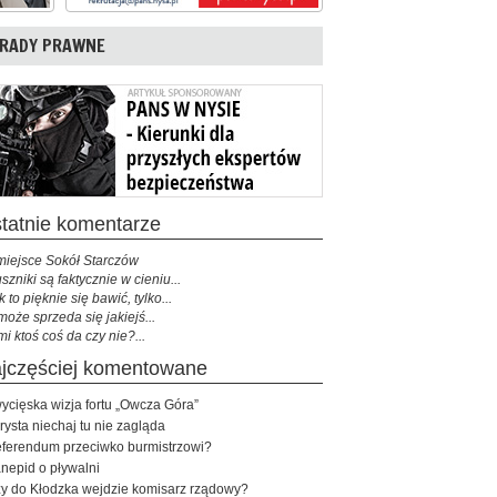
RADY PRAWNE
ostatnie komentarze
miejsce Sokół Starczów
szniki są faktycznie w cieniu...
k to pięknie się bawić, tylko...
może sprzeda się jakiejś...
mi ktoś coś da czy nie?...
najczęściej komentowane
ycięska wizja fortu „Owcza Góra”
rysta niechaj tu nie zagląda
ferendum przeciwko burmistrzowi?
nepid o pływalni
y do Kłodzka wejdzie komisarz rządowy?