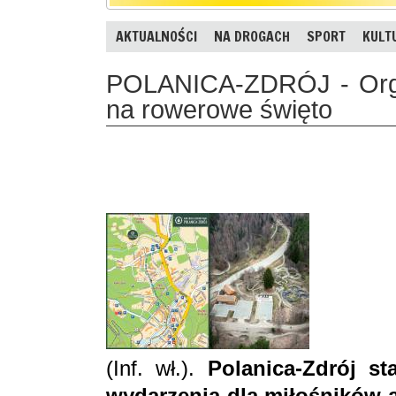
AKTUALNOŚCI
NA DROGACH
SPORT
KULT
POLANICA-ZDRÓJ - Organ
na rowerowe święto
(Inf. wł.).
Polanica-Zdrój s
wydarzenia dla miłośników 