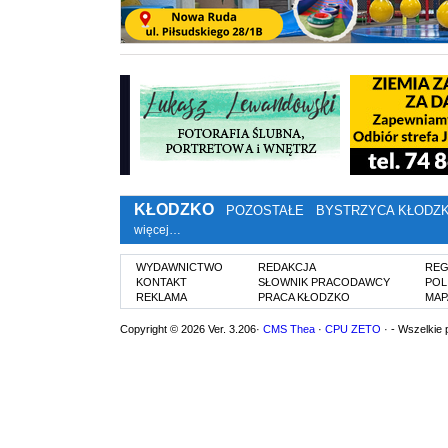
KŁODZKO
POZOSTAŁE
BYSTRZYCA KŁODZ
więcej…
WYDAWNICTWO
REDAKCJA
REG
KONTAKT
SŁOWNIK PRACODAWCY
POL
REKLAMA
PRACA KŁODZKO
MAP
Copyright © 2026 Ver. 3.206·
CMS Thea
·
CPU ZETO
· - Wszelkie