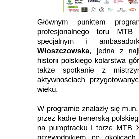
Głównym punktem program
profesjonalnego toru MTB
specjalnym i ambasado
Włoszczowska
, jedna z naj
historii polskiego kolarstwa g
także spotkanie z mistrz
aktywnościach przygotowan
wieku.
W programie znalazły się m.in
przez kadrę trenerską polskieg
na pumptracku i torze MTB X
przewodnikiem po okolicach 