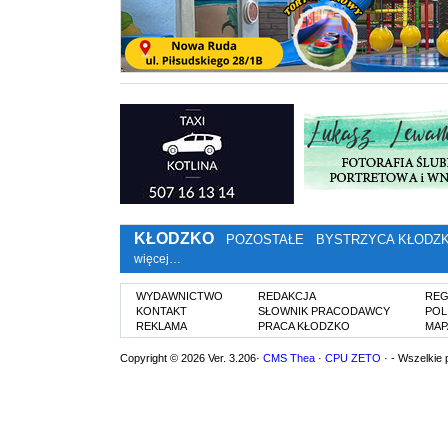
KŁODZKO
POZOSTAŁE
BYSTRZYCA KŁODZ
więcej…
WYDAWNICTWO
REDAKCJA
REG
KONTAKT
SŁOWNIK PRACODAWCY
POL
REKLAMA
PRACA KŁODZKO
MAP
Copyright © 2026 Ver. 3.206·
CMS Thea
·
CPU ZETO
· - Wszelkie