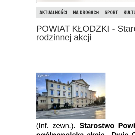
AKTUALNOŚCI
NA DROGACH
SPORT
KULT
POWIAT KŁODZKI - Staro
rodzinnej akcji
(Inf. zewn.).
Starostwo Pow
ogólnopolską akcję „Dwie G