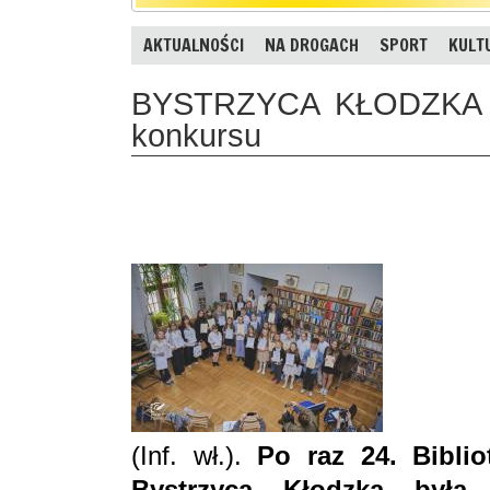
AKTUALNOŚCI
NA DROGACH
SPORT
KULT
BYSTRZYCA KŁODZKA - K
konkursu
(Inf. wł.).
Po raz 24. Biblio
Bystrzyca Kłodzka była