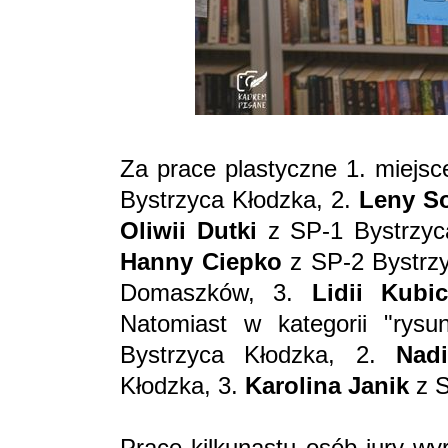
Za prace plastyczne 1. miejsc
Bystrzyca Kłodzka, 2.
Leny S
Oliwii Dutki
z SP-1 Bystrzyca
Hanny Ciepko
z SP-2 Bystrzy
Domaszków, 3.
Lidii Kubi
Natomiast w kategorii "rysu
Bystrzyca Kłodzka, 2.
Nad
Kłodzka, 3.
Karolina Janik
z S
Prace kilkunastu osób jury wy