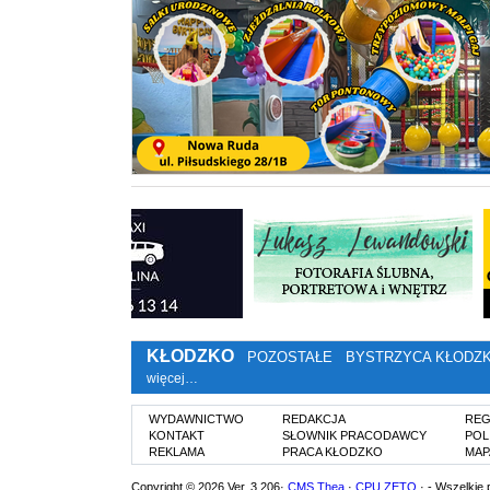
KŁODZKO
POZOSTAŁE
BYSTRZYCA KŁODZ
więcej…
WYDAWNICTWO
REDAKCJA
REG
KONTAKT
SŁOWNIK PRACODAWCY
POL
REKLAMA
PRACA KŁODZKO
MAP
Copyright © 2026 Ver. 3.206·
CMS Thea
·
CPU ZETO
· - Wszelkie