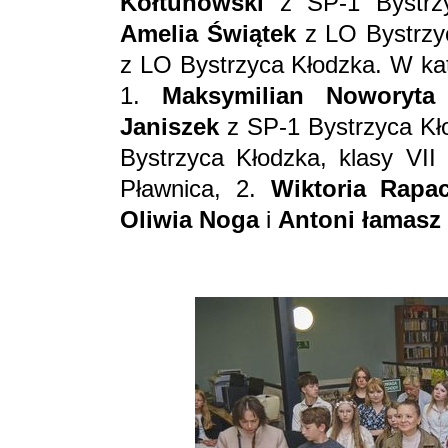
Kołtunowski
z SP-1 Bystrzy
Amelia Świątek
z LO Bystrzy
z LO Bystrzyca Kłodzka. W kate
1.
Maksymilian Noworyta
Janiszek
z SP-1 Bystrzyca Kł
Bystrzyca Kłodzka, klasy VII -
Pławnica, 2.
Wiktoria Rapa
Oliwia Noga
i
Antoni łamasz