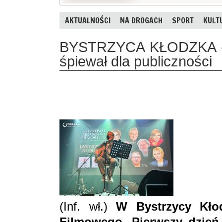
AKTUALNOŚCI
NA DROGACH
SPORT
KULT
BYSTRZYCA KŁODZKA - R
śpiewał dla publiczności
(Inf. wł.)
W Bystrzycy Kłod
Filmowego. Pierwszy dzień