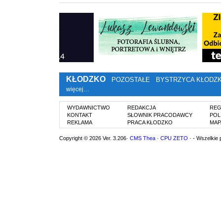
KŁODZKO
POZOSTAŁE
BYSTRZYCA KŁODZ
więcej…
WYDAWNICTWO
REDAKCJA
REG
KONTAKT
SŁOWNIK PRACODAWCY
POL
REKLAMA
PRACA KŁODZKO
MAP
Copyright © 2026 Ver. 3.206·
CMS Thea
·
CPU ZETO
· - Wszelkie