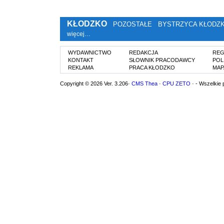
KŁODZKO
POZOSTAŁE
BYSTRZYCA KŁODZ
więcej…
WYDAWNICTWO
REDAKCJA
REG
KONTAKT
SŁOWNIK PRACODAWCY
POL
REKLAMA
PRACA KŁODZKO
MAP
Copyright © 2026 Ver. 3.206·
CMS Thea
·
CPU ZETO
· - Wszelkie