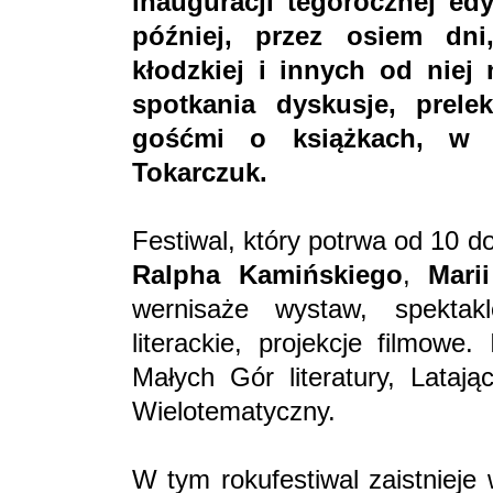
inauguracji tegorocznej edy
później, przez osiem dn
kłodzkiej i innych od niej
spotkania dyskusje, prel
gośćmi o książkach, w 
Tokarczuk.
Festiwal, który potrwa od 10 do
Ralpha Kamińskiego
,
Mari
wernisaże wystaw, spektakl
literackie, projekcje filmowe
Małych Gór literatury, Lataj
Wielotematyczny.
W tym rokufestiwal zaistnieje