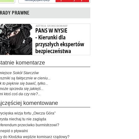
RADY PRAWNE
ostatnie komentarze
miejsce Sokół Starczów
szniki są faktycznie w cieniu...
k to pięknie się bawić, tylko...
może sprzeda się jakiejś...
mi ktoś coś da czy nie?...
najczęściej komentowane
ycięska wizja fortu „Owcza Góra”
rysta niechaj tu nie zagląda
ferendum przeciwko burmistrzowi?
nepid o pływalni
y do Kłodzka wejdzie komisarz rządowy?