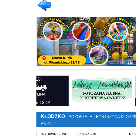
KŁODZKO
POZOSTAŁE
BYSTRZYCA KŁODZ
więcej…
WYDAWNICTWO
REDAKCJA
REG