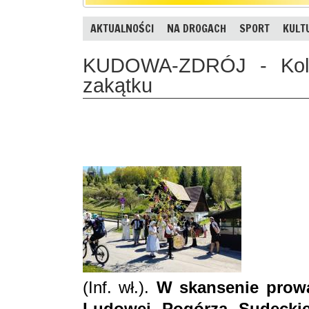
AKTUALNOŚCI
NA DROGACH
SPORT
KULT
KUDOWA-ZDRÓJ - Kolę
zakątku
(Inf. wł.).
W skansenie prow
Ludowej Pogórza Sudecki