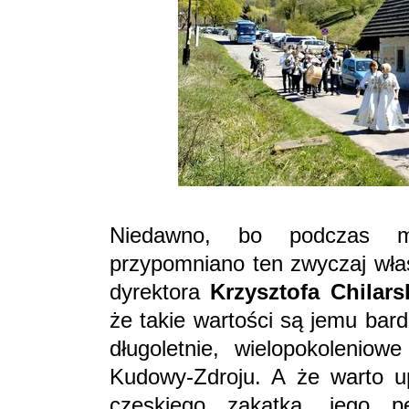
Niedawno, bo podczas mi
przypomniano ten zwyczaj właś
dyrektora
Krzysztofa Chilars
że takie wartości są jemu bar
długoletnie, wielopokoleniowe
Kudowy-Zdroju. A że warto u
czeskiego zakątka, jego 