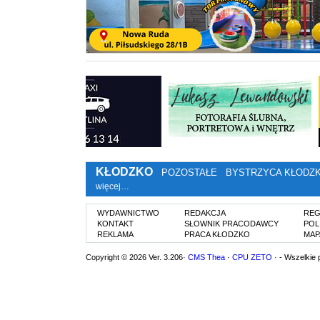
KŁODZKO
POZOSTAŁE
BYSTRZYCA KŁODZ
więcej…
WYDAWNICTWO
REDAKCJA
REG
KONTAKT
SŁOWNIK PRACODAWCY
POL
REKLAMA
PRACA KŁODZKO
MAP
Copyright © 2026 Ver. 3.206·
CMS Thea
·
CPU ZETO
· - Wszelkie