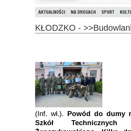
AKTUALNOŚCI
NA DROGACH
SPORT
KULT
KŁODZKO - >>Budowlanka
(Inf. wł.).
Powód do dumy m
Szkół Technicznych