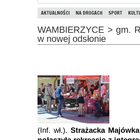
AKTUALNOŚCI
NA DROGACH
SPORT
KULT
WAMBIERZYCE > gm. Ra
w nowej odsłonie
(Inf. wł.).
Strażacka Majówka
połączyła rekreację z integr