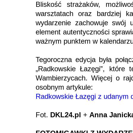
Bliskość strażaków, możliwo
warsztatach oraz bardziej k
wydarzenie zachowuje swój un
element autentyczności sprawi
ważnym punktem w kalendarzu
Tegoroczna edycja była połą
„Radkowskie Łazęgi”, które 
Wambierzycach. Więcej o raj
osobnym artykule:
Radkowskie Łazęgi z udanym 
Fot.
DKL24.pl
+
Anna Janick