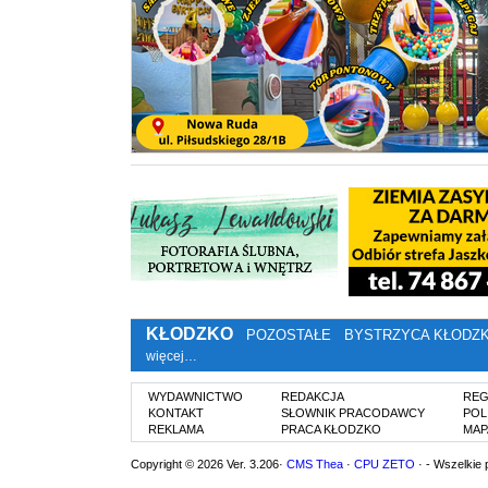
KŁODZKO
POZOSTAŁE
BYSTRZYCA KŁODZ
więcej…
WYDAWNICTWO
REDAKCJA
REG
KONTAKT
SŁOWNIK PRACODAWCY
POL
REKLAMA
PRACA KŁODZKO
MAP
Copyright © 2026 Ver. 3.206·
CMS Thea
·
CPU ZETO
· - Wszelkie