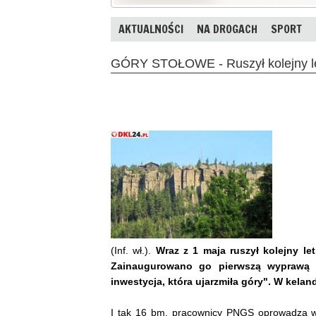
AKTUALNOŚCI
NA DROGACH
SPORT
GÓRY STOŁOWE - Ruszył kolejny let
(Inf. wł.).
Wraz z 1 maja ruszył kolejny l
Zainaugurowano go pierwszą wyprawą
inwestycja, która ujarzmiła góry". W kelan
I tak 16 bm. pracownicy PNGS oprowadzą w