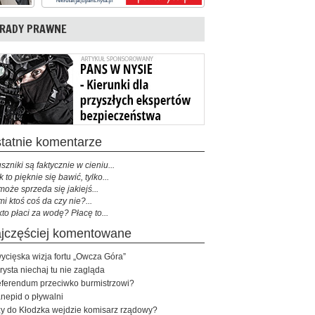
RADY PRAWNE
ostatnie komentarze
szniki są faktycznie w cieniu...
k to pięknie się bawić, tylko...
może sprzeda się jakiejś...
mi ktoś coś da czy nie?...
kto płaci za wodę? Płacę to...
najczęściej komentowane
ycięska wizja fortu „Owcza Góra”
rysta niechaj tu nie zagląda
ferendum przeciwko burmistrzowi?
nepid o pływalni
y do Kłodzka wejdzie komisarz rządowy?