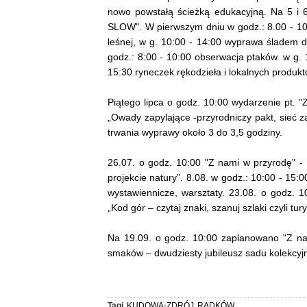
nowo powstałą ścieżką edukacyjną. Na 5 i 
SLOW". W pierwszym dniu w godz.: 8.00 - 10
leśnej, w g. 10:00 - 14:00 wyprawa śladem
godz.: 8:00 - 10:00 obserwacja ptaków. w g. 1
15:30 ryneczek rękodzieła i lokalnych produkt
Piątego lipca o godz. 10:00 wydarzenie pt.
„Owady zapylające -przyrodniczy pakt, sieć z
trwania wyprawy około 3 do 3,5 godziny.
26.07. o godz. 10:00 "Z nami w przyrodę" -
projekcie natury”. 8.08. w godz.: 10:00 - 15:
wystawiennicze, warsztaty. 23.08. o godz.
„Kod gór – czytaj znaki, szanuj szlaki czyli tu
Na 19.09. o godz. 10:00 zaplanowano "Z n
smaków – dwudziesty jubileusz sadu kolekcyj
Tagi
KUDOWA-ZDRÓJ
,
RADKÓW