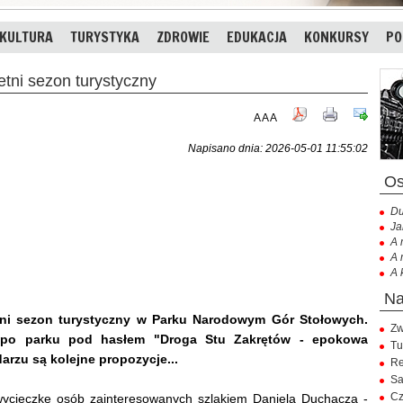
KULTURA
TURYSTYKA
ZDROWIE
EDUKACJA
KONKURSY
PO
ni sezon turystyczny
A
A
A
Napisano dnia: 2026-05-01 11:55:02
Du
Ja
A 
A 
A 
etni sezon turystyczny w Parku Narodowym Gór Stołowych.
Zw
 po parku pod hasłem "Droga Stu Zakrętów - epokowa
Tu
darzu są kolejne propozycje...
Re
Sa
Cz
ycieczkę osób zainteresowanych szlakiem Daniela Duchacza -