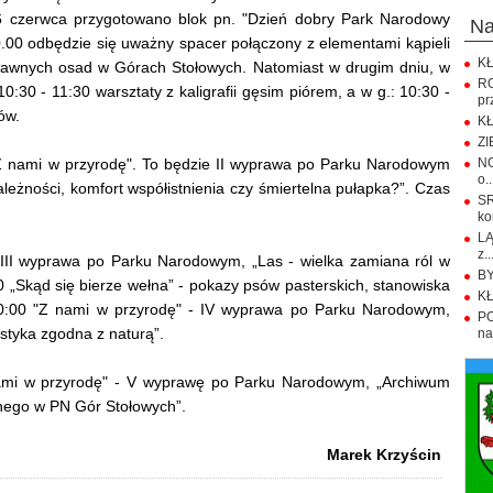
6 czerwca przygotowano blok pn. "Dzień dobry Park Narodowy
n
.00 odbędzie się uważny spacer połączony z elementami kąpieli
KŁ
 dawnych osad w Górach Stołowych. Natomiast w drugim dniu, w
R
0:30 - 11:30 warsztaty z kaligrafii gęsim piórem, a w g.: 10:30 -
pr
ów.
KŁ
ZI
 "Z nami w przyrodę". To będzie II wyprawa po Parku Narodowym
NO
o..
ależności, komfort współistnienia czy śmiertelna pułapka?”. Czas
S
ko
LĄ
z..
 III wyprawa po Parku Narodowym, „Las - wielka zamiana ról w
BY
00 „Skąd się bierze wełna” - pokazy psów pasterskich, stanowiska
KŁ
 10:00 "Z nami w przyrodę" - IV wyprawa po Parku Narodowym,
PO
rystyka zgodna z naturą”.
na.
ami w przyrodę" - V wyprawę po Parku Narodowym, „Archiwum
nego w PN Gór Stołowych”.
Marek Krzyścin