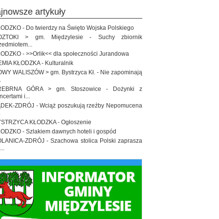
ajnowsze artykuły
ODZKO - Do twierdzy na Święto Wojska Polskiego
OZTOKI > gm. Międzylesie - Suchy zbiornik
zedmiotem...
ODZKO - >>Orlik<< dla społeczności Jurandowa
EMIA KŁODZKA - Kulturalnik
WY WALISZÓW > gm. Bystrzyca Kł. - Nie zapominają
.
REBRNA GÓRA > gm. Stoszowice - Dożynki z
ncertami i...
DEK-ZDRÓJ - Wciąż poszukują rzeźby Nepomucena
.
STRZYCA KŁODZKA - Ogłoszenie
ODZKO - Szlakiem dawnych hoteli i gospód
LANICA-ZDRÓJ - Szachowa stolica Polski zaprasza
..